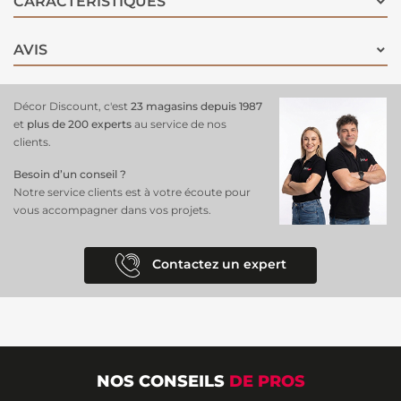
CARACTÉRISTIQUES
AVIS
Décor Discount, c'est
23 magasins depuis 1987
et
plus de 200 experts
au service de nos
clients.
Besoin d’un conseil ?
Notre service clients est à votre écoute pour
vous accompagner dans vos projets.
Contactez un expert
NOS CONSEILS
DE PROS