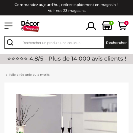
Commandez aujourd'hui, retirez rapidement en magasin !
Voir nos 23 magasins
+
0
Rechercher
⭐⭐⭐⭐⭐ 4.8/5 - Plus de 14 000 avis clients !
Toile cirée unie ou à motifs