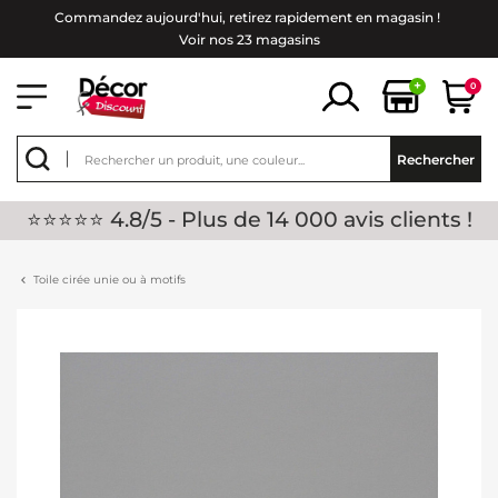
Commandez aujourd'hui, retirez rapidement en magasin !
Voir nos 23 magasins
+
0
Rechercher
⭐⭐⭐⭐⭐ 4.8/5 - Plus de 14 000 avis clients !
Toile cirée unie ou à motifs