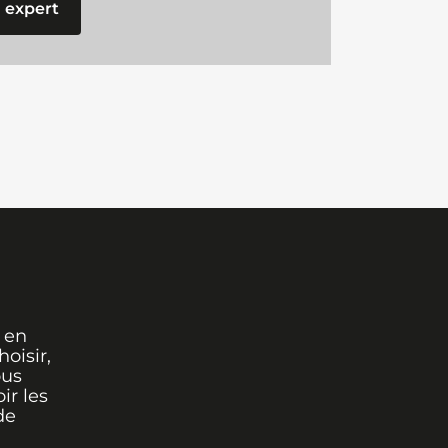
 expert
 en
oisir,
ous
ir les
de