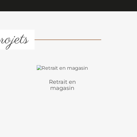
rojets
Retrait en
magasin