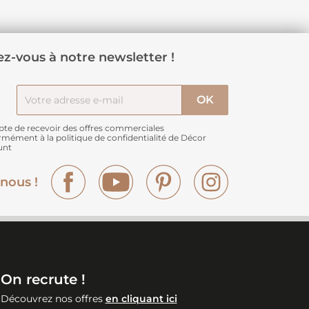
z-vous à notre newsletter !
pte de recevoir des offres commerciales
rmément à
la politique de confidentialité de Décor
unt
Facebook
YouTube
Pinterest
Instagram
nous !
On recrute !
Découvrez nos offres
en cliquant ici