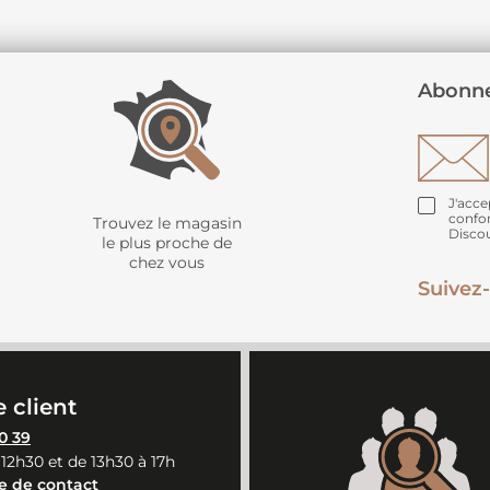
Abonne
J'acce
confo
Trouvez le magasin
Disco
le plus proche de
chez vous
Suivez-
 client
0 39
 12h30 et de 13h30 à 17h
e de contact