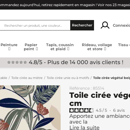
mmandez aujourd'hui, retirez rapidement en magasin !
Voir nos 23 magas
Connexi
Rechercher
Peinture
Papier
Tapis, coussin
Rideau, voilage
Tissu
peint
et plaid
et store
⭐⭐⭐⭐⭐ 4.8/5 - Plus de 14 000 avis clients !
table
Toile cirée au mètre
Toile cirée unie ou à motifs
Toile cirée végétal be
Référence : 85514
Toile cirée vég
cm
4.5
/
5
-
6
avis
Apportez une ambiance 
avec la
Lire la suite