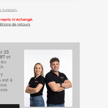
 livraison.
 repris ni échangé.
itions de retours
st
23
987
et
au
s.
 ?
s est à
ous
vos