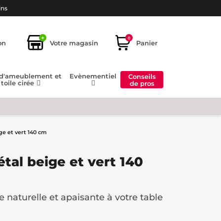
ins
+
0
on
Votre magasin
Panier
 d'ameublement et
Evènementiel
Conseils
toile cirée
de pros
ige et vert 140 cm
étal beige et vert 140
naturelle et apaisante à votre table