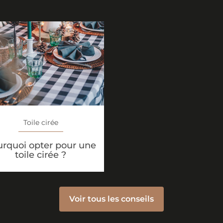
Toile cirée
rquoi opter pour une
toile cirée ?
Voir tous les conseils