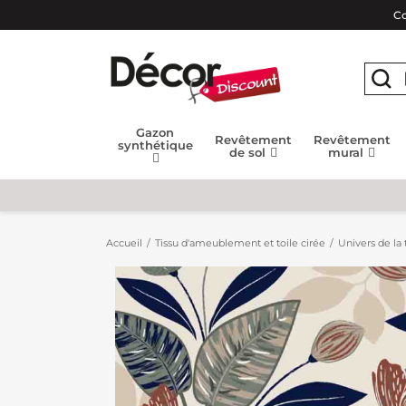
Co
Gazon
Revêtement
Revêtement
synthétique
de sol
mural
Accueil
Tissu d'ameublement et toile cirée
Univers de la 