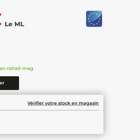
€
Le ML
en retrait mag
er
Vérifier votre stock en magasin