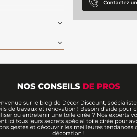
Contactez un
 vos repas quotidiens
ante, cette
toile cirée
des taches et
à entretenir
grâce à sa
ur de 140 cm, elle
e tables. Offrez une
ntérieur avec cette
NOS CONSEILS
DE PROS
envenue sur le blog de Décor Discount, spécialiste
ils de travaux et rénovation ! Besoin d'aide pour ch
iliser ou entretenir une toile cirée ? Nos experts v
ent ici tous leurs secrets spécial toile cirée pour avo
ons gestes et découvrir les meilleures tendances 
décoration !