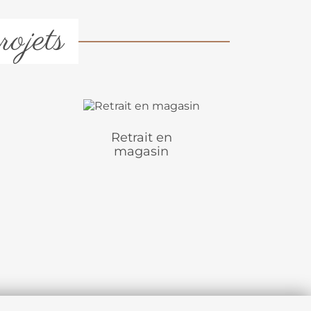
rojets
Retrait en
magasin