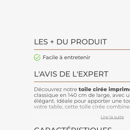
LES + DU PRODUIT
Facile à entretenir
L'AVIS DE L'EXPERT
Découvrez notre
toile cirée imprim
classique en 140 cm de large, avec u
élégant. Idéale pour apporter une t
votre table, cette toile cirée comb
des motifs variés dans des teintes ra
Lire la suite
décoration sobre et chic. Imperméabl
taches, elle protège efficacement vo