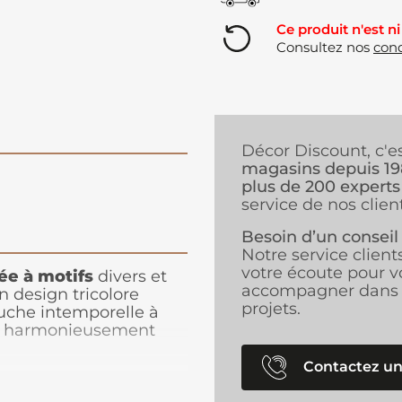
Ce produit n'est ni
Consultez nos
cond
Décor Discount, c'e
magasins depuis 1
plus de 200 experts
service de nos client
Besoin d’un conseil
Notre service client
votre écoute pour v
ée à motifs
divers et
accompagner dans 
n design tricolore
projets.
ouche intemporelle à
ine harmonieusement
ffinées pour une
e et résistante aux
Contactez un
tre table des