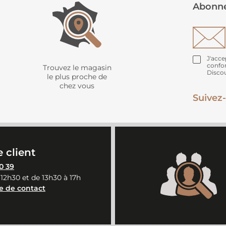
Abonne
J'acce
confo
Trouvez le magasin
Disco
le plus proche de
chez vous
Suivez-
 client
0 39
 12h30 et de 13h30 à 17h
e de contact