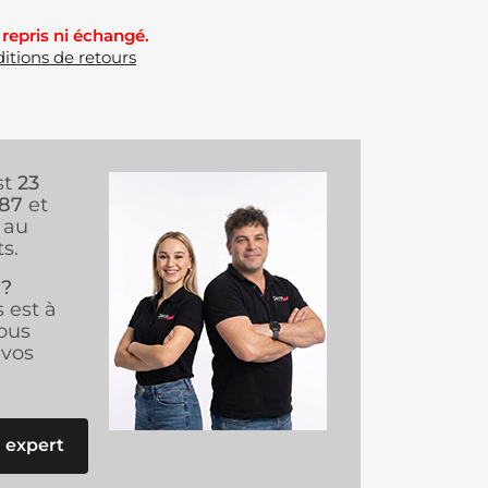
 repris ni échangé.
itions de retours
st
23
987
et
au
s.
 ?
s est à
ous
vos
 expert