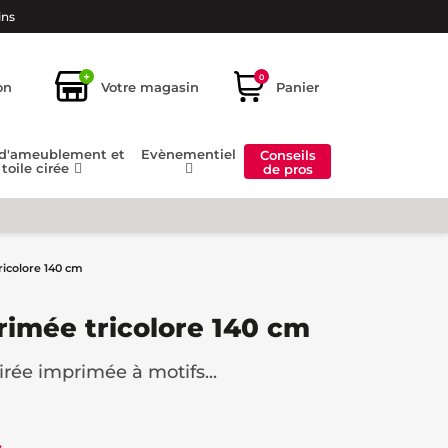
ins
+
0
on
Votre magasin
Panier
 d'ameublement et
Evènementiel
Conseils
toile cirée
de pros
ricolore 140 cm
primée tricolore 140 cm
irée imprimée à motifs...