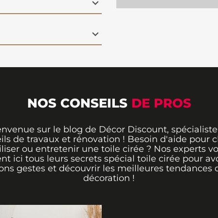
e à entretenir : un
. Parfaite
pour un
ciales, cette toile
ticité.
NOS CONSEILS
DE PROS
envenue sur le blog de Décor Discount, spécialiste
ils de travaux et rénovation ! Besoin d'aide pour ch
iliser ou entretenir une toile cirée ? Nos experts v
ent ici tous leurs secrets spécial toile cirée pour avo
ons gestes et découvrir les meilleures tendances 
décoration !