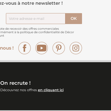
z-vous à notre newsletter !
pte de recevoir des offres commerciales
rmément à
la politique de confidentialité de Décor
unt
Facebook
YouTube
Pinterest
Instagram
nous !
On recrute !
Découvrez nos offres
en cliquant ici