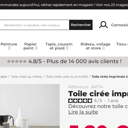
mmandez aujourd'hui, retirez rapidement en magasin !
Voir nos 23 magas
Connexi
Rechercher
Peinture
Papier
Tapis, coussin
Rideau, voilage
Tissu
peint
et plaid
et store
⭐⭐⭐⭐⭐ 4.8/5 - Plus de 14 000 avis clients !
table
Toile cirée au mètre
Toile cirée unie ou à motifs
Toile cirée imprimée t
Référence : 84774
Toile cirée im
5
/
5
-
1
avis
Découvrez notre toile c
Lire la suite