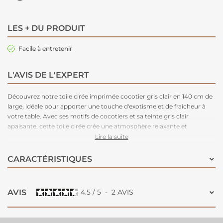
LES + DU PRODUIT
Facile à entretenir
L'AVIS DE L'EXPERT
Découvrez notre toile cirée imprimée cocotier gris clair en 140 cm de
large, idéale pour apporter une touche d'exotisme et de fraîcheur à
votre table. Avec ses motifs de cocotiers et sa teinte gris clair
apaisante, cette toile cirée crée une atmosphère relaxante et
tendance dans votre intérieur. Imperméable et résistante aux taches,
Lire la suite
elle protège efficacement votre table des éclaboussures et salissures.
Très facile à entretenir
, il vous suffit de passer un chiffon humide
CARACTÉRISTIQUES
pour la nettoyer. Parfaite pour un usage quotidien ou des repas en
extérieur, cette
toile cirée imprimée
allie style tropical et praticité.
AVIS
4.5
/
5
-
2
AVIS