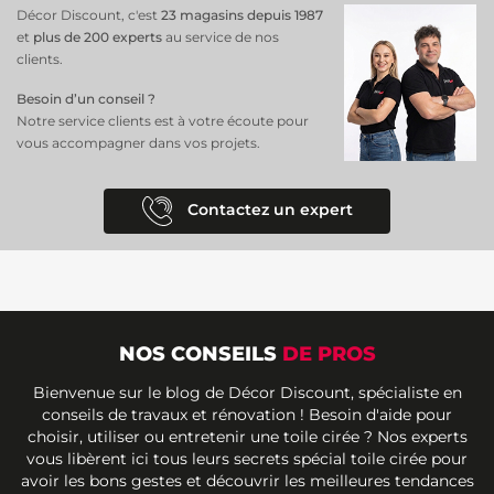
Décor Discount, c'est
23 magasins depuis 1987
et
plus de 200 experts
au service de nos
clients.
Besoin d’un conseil ?
Notre service clients est à votre écoute pour
vous accompagner dans vos projets.
Contactez un expert
NOS CONSEILS
DE PROS
Bienvenue sur le blog de Décor Discount, spécialiste en
conseils de travaux et rénovation ! Besoin d'aide pour
choisir, utiliser ou entretenir une toile cirée ? Nos experts
vous libèrent ici tous leurs secrets spécial toile cirée pour
avoir les bons gestes et découvrir les meilleures tendances