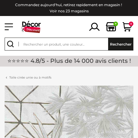
Commandez aujourd'hui, retirez rapidement en magasin !
Voir nos 23 magasins
+
0
Rechercher
⭐⭐⭐⭐⭐ 4.8/5 - Plus de 14 000 avis clients !
Toile cirée unie ou à motifs