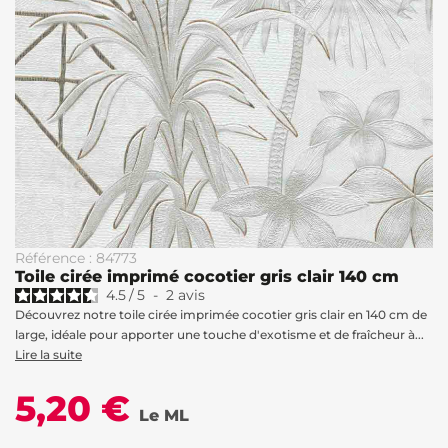
Référence : 84773
Toile cirée imprimé cocotier gris clair 140 cm
4.5
/
5
-
2
avis
Découvrez notre toile cirée imprimée cocotier gris clair en 140 cm de
large, idéale pour apporter une touche d'exotisme et de fraîcheur à...
Lire la suite
5,20 €
Le ML