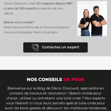
Décor Discount, c'est
23 magasins depuis 1987
et
plus de 200 experts
au service de nos
clients.
Besoin d’un conseil ?
Notre service clients est à votre écoute pour
vous accompagner dans vos projets.
Contactez un expert
NOS CONSEILS
DE PROS
Bienvenue sur le blog de Décor Discount, spécialiste en
conseils de travaux et rénovation ! Besoin d'aide pour
choisir, utiliser ou entretenir une toile cirée ? Nos experts
vous libèrent ici tous leurs secrets spécial toile cirée pour
avoir les bons gestes et découvrir les meilleures tendances