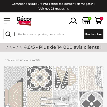
Commandez aujourd'hui, retirez rapidement en magasin !
Voir nos 23 magasins
+
0
Rechercher
⭐⭐⭐⭐⭐ 4.8/5 - Plus de 14 000 avis clients !
Toile cirée unie ou à motifs