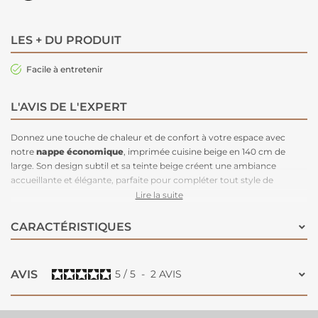
LES + DU PRODUIT
Facile à entretenir
L'AVIS DE L'EXPERT
Donnez une touche de chaleur et de confort à votre espace avec
notre
nappe économique
, imprimée cuisine beige en 140 cm de
large. Son design subtil et sa teinte beige créent une ambiance
accueillante et élégante, parfaite pour compléter tout style de
décoration intérieure. Cette toile cirée est non seulement esthétique
Lire la suite
mais aussi pratique et durable : elle est résistante aux taches et
imperméable, offrant une protection efficace contre les
CARACTÉRISTIQUES
éclaboussures et les salissures. Facile à entretenir, un simple coup de
chiffon humide suffit pour la nettoyer. Idéale pour vos repas
quotidiens ou pour des occasions spéciales, elle combine style raffiné
AVIS
5
/
5
-
2
AVIS
et fonctionnalité pratique pour rehausser votre table avec élégance.