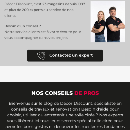
Décor Discount, c'est
23 magasins depuis 1987
et
plus de 200 experts
au service de nos
clients.
Besoin d’un conseil ?
Notre service clients est à votre écoute pour
vous accompagner dans vos projets.
Contactez un expert
NOS CONSEILS
DE PROS
Bienvenue sur le blog de Décor Discount, spécialiste en
conseils de travaux et rénovation ! Besoin d'aide pour
choisir, utiliser ou entretenir une toile cirée ? Nos experts
vous libèrent ici tous leurs secrets spécial toile cirée pour
avoir les bons gestes et découvrir les meilleures tendances