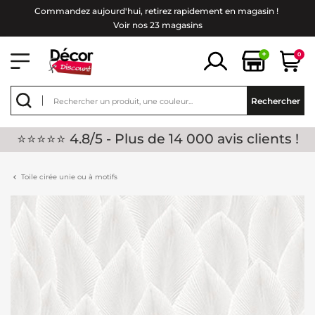
Commandez aujourd'hui, retirez rapidement en magasin !
Voir nos 23 magasins
+
0
Rechercher
⭐⭐⭐⭐⭐ 4.8/5 - Plus de 14 000 avis clients !
Toile cirée unie ou à motifs