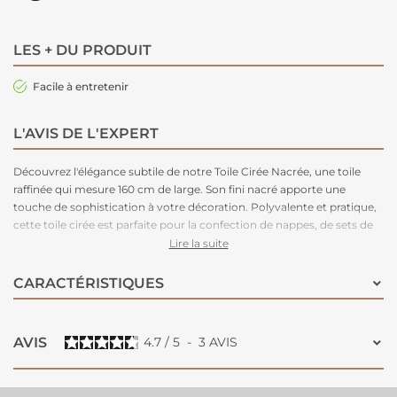
LES + DU PRODUIT
Facile à entretenir
L'AVIS DE L'EXPERT
Découvrez l'élégance subtile de notre Toile Cirée Nacrée, une toile
raffinée qui mesure 160 cm de large. Son fini nacré apporte une
touche de sophistication à votre décoration. Polyvalente et pratique,
cette toile cirée est parfaite pour la confection de nappes, de sets de
table, de sacs ou même de trousses, ajoutant une note de glamour à
Lire la suite
votre intérieur. Sa surface cirée facilite l'entretien et la rend résistante
aux taches, assurant ainsi la longévité de vos créations.
CARACTÉRISTIQUES
AVIS
4.7
/
5
-
3
AVIS