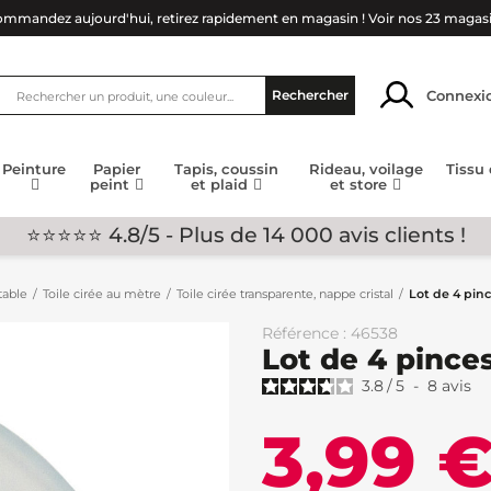
mmandez aujourd'hui, retirez rapidement en magasin !
Voir nos 23 magas
Connexi
Rechercher
Peinture
Papier
Tapis, coussin
Rideau, voilage
Tissu
peint
et plaid
et store
⭐⭐⭐⭐⭐ 4.8/5 - Plus de 14 000 avis clients !
table
Toile cirée au mètre
Toile cirée transparente, nappe cristal
Lot de 4 pin
Référence : 46538
Lot de 4 pince
3.8
/
5
-
8
avis
3,99 