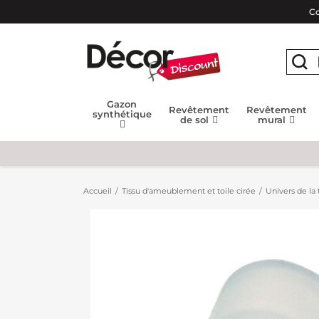
Co
Gazon
Revêtement
Revêtement
synthétique
de sol
mural
Accueil
Tissu d'ameublement et toile cirée
Univers de la 