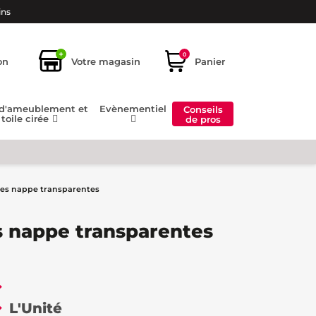
ins
+
0
on
Votre magasin
Panier
 d'ameublement et
Evènementiel
Conseils
toile cirée
de pros
ces nappe transparentes
s nappe transparentes
€
L'Unité