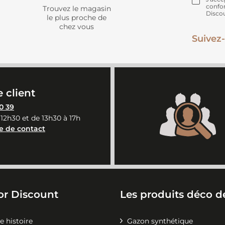
confo
Trouvez le magasin
Disco
le plus proche de
chez vous
Suivez-
 client
0 39
 12h30 et de 13h30 à 17h
e de contact
or Discount
Les produits déco de
e histoire
Gazon synthétique