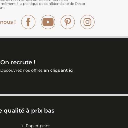
rmément à
la politique de confidentialité de Décor
unt
Facebook
YouTube
Pinterest
Instagram
nous !
On recrute !
Découvrez nos offres
en cliquant ici
 qualité à prix bas
Papier peint