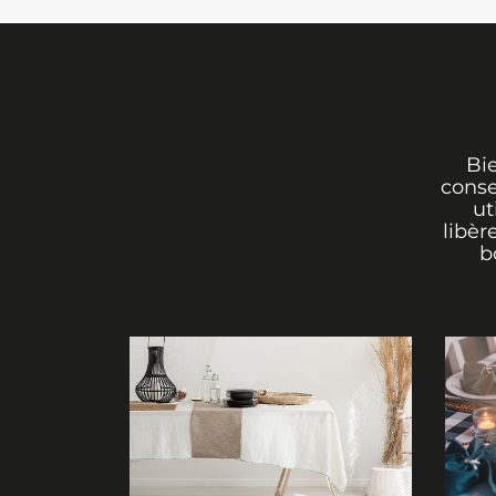
Bi
conse
ut
libèr
b