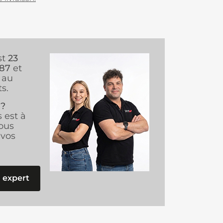
st
23
987
et
au
s.
 ?
s est à
ous
vos
 expert