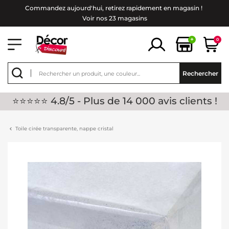
Commandez aujourd'hui, retirez rapidement en magasin !
Voir nos 23 magasins
+
0
Rechercher
⭐⭐⭐⭐⭐ 4.8/5 - Plus de 14 000 avis clients !
Toile cirée transparente, nappe cristal