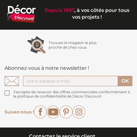
Depuis 1987
, à vos côtés pour tous
vos projets !
Trouvez le magasin le plus
proche de chez vous
Abonnez-vous à notre newsletter !
J'accepte de recevoir des offres commerciales conformément à
la politique de confidentialité de Décor Discount
Facebook
YouTube
Pinterest
Instagram
Suivez-nous !
Contactez le service client