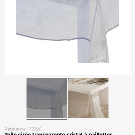
Référence : 77296
Toile cirée transparente cristal à paillettes