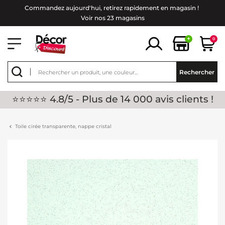
Commandez aujourd'hui, retirez rapidement en magasin !
Voir nos 23 magasins
+
0
Rechercher
⭐⭐⭐⭐⭐ 4.8/5 - Plus de 14 000 avis clients !
Toile cirée transparente, nappe cristal