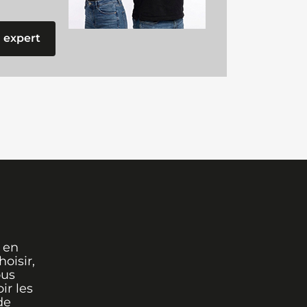
 expert
 en
oisir,
ous
ir les
de