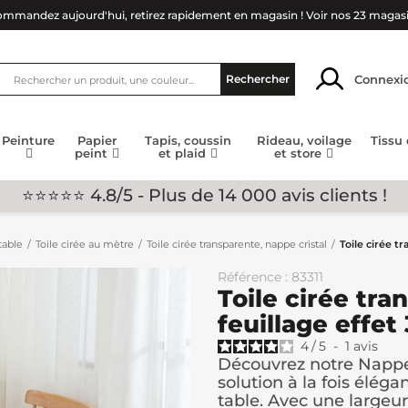
mmandez aujourd'hui, retirez rapidement en magasin !
Voir nos 23 magas
Connexi
Rechercher
Peinture
Papier
Tapis, coussin
Rideau, voilage
Tissu
peint
et plaid
et store
⭐⭐⭐⭐⭐ 4.8/5 - Plus de 14 000 avis clients !
table
Toile cirée au mètre
Toile cirée transparente, nappe cristal
Toile cirée t
Référence : 83311
Toile cirée tra
feuillage effet
4
/
5
-
1
avis
Découvrez notre Nappe 
solution à la fois élég
table. Avec une largeur.