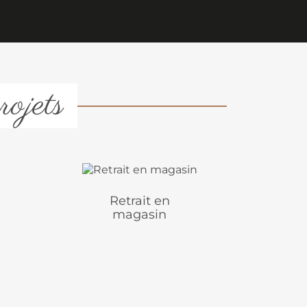
rojets
Retrait en
magasin