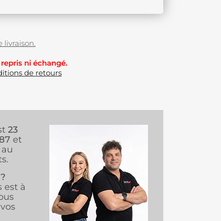
 livraison.
 repris ni échangé.
itions de retours
st
23
987
et
au
s.
 ?
s est à
ous
vos