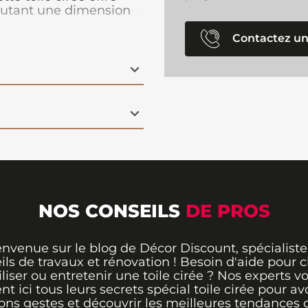
outant une dimension
pas. L'effet 3D de cette
ne illusion de
Contactez un
he de modernité à votre
able protège votre
 tout en étant facile à
NOS CONSEILS
DE PROS
envenue sur le blog de Décor Discount, spécialiste
ils de travaux et rénovation ! Besoin d'aide pour ch
iliser ou entretenir une toile cirée ? Nos experts v
ent ici tous leurs secrets spécial toile cirée pour avo
ons gestes et découvrir les meilleures tendances 