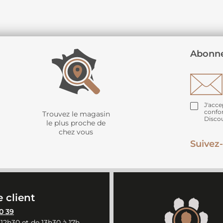
Abonne
J'acce
confo
Trouvez le magasin
Disco
le plus proche de
chez vous
Suivez-
 client
0 39
 12h30 et de 13h30 à 17h