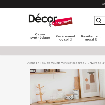
Co
Gazon
Revêtement
Revêtement
synthétique
de sol
mural
Accueil
Tissu d'ameublement et toile cirée
Univers de la 