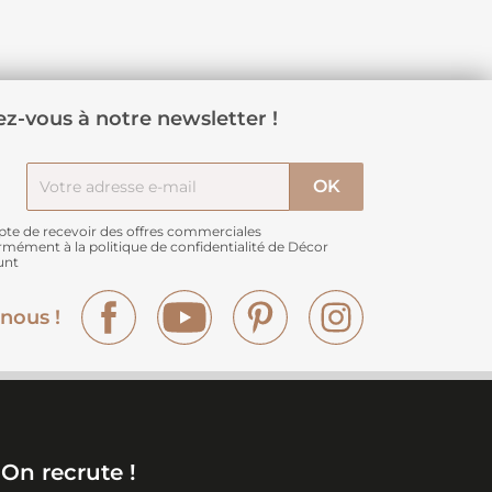
z-vous à notre newsletter !
pte de recevoir des offres commerciales
rmément à
la politique de confidentialité de Décor
unt
Facebook
YouTube
Pinterest
Instagram
nous !
On recrute !