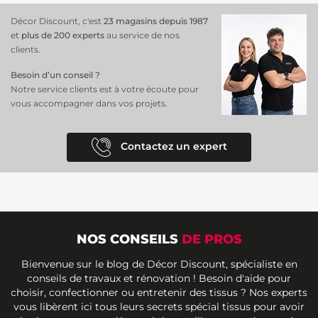
Décor Discount, c'est
23 magasins depuis 1987
et
plus de 200 experts
au service de nos
clients.
Besoin d’un conseil ?
Notre service clients est à votre écoute pour
vous accompagner dans vos projets.
Contactez un expert
NOS CONSEILS
DE PROS
Bienvenue sur le blog de Décor Discount, spécialiste en
conseils de travaux et rénovation ! Besoin d'aide pour
choisir, confectionner ou entretenir des tissus ? Nos experts
vous libèrent ici tous leurs secrets spécial tissus pour avoir