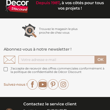
Depuis 1987
, à vos côtés pour tous
vos projets !
Trouvez le magasin le plus
proche de chez vous
Abonnez-vous à notre newsletter !
J'accepte de recevoir des offres commerciales conformément à
la politique de confidentialité de Décor Discount
Facebook
YouTube
Pinterest
Instagram
Suivez-nous !
Contactez le service client