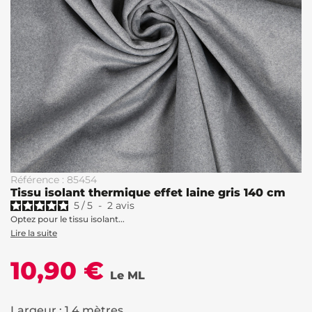
Référence : 85454
Tissu isolant thermique effet laine gris 140 cm
5
/
5
-
2
avis
Optez pour le tissu isolant...
Lire la suite
10,90 €
Le ML
Largeur : 1.4 mètres