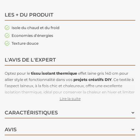
LES + DU PRODUIT
Isole du chaud et du froid
Economies d'énergies
Texture douce
L'AVIS DE L'EXPERT
Optez pour le
tissu isolant thermique
effet laine gris 140 cm pour
allier style et fonctionnalité dans vos
projets créatifs DIY
. Ce textile à
l’aspect laineux, à la fois chic et chaleureux, offre une excellente
isolation thermique, idéal pour conserver la chaleur en hiver et limiter
les déperditions énergétiques. Sa teinte grise sobre et élégante
Lire la suite
s’adapte facilement à tous les
styles de décoration
, qu’il s’agisse de
confectionner des rideaux
, des stores ou d’autres éléments textiles.
CARACTÉRISTIQUES
Résistant et facile à travailler, ce tissu est parfait pour
personnaliser
votre intérieur, votre déco
à votre goût.
AVIS