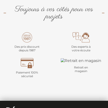
Toujours à vos côtés pour vos
projets
Des prix discount
Des experts à
depuis 1987
votre écoute
Retrait en
magasin
Paiement 100%
sécurisé