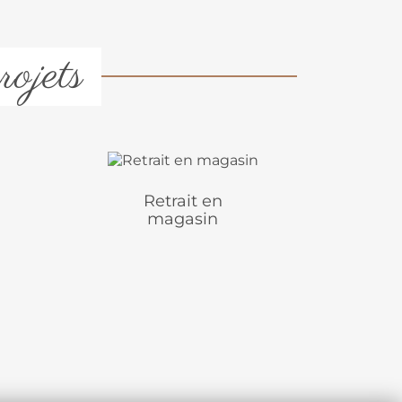
rojets
Retrait en
magasin