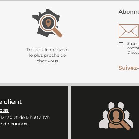
Abonne
J'acce
confo
Trouvez le magasin
Disco
le plus proche de
chez vous
Suivez-
 client
0 39
 12h30 et de 13h30 à 17h
e de contact