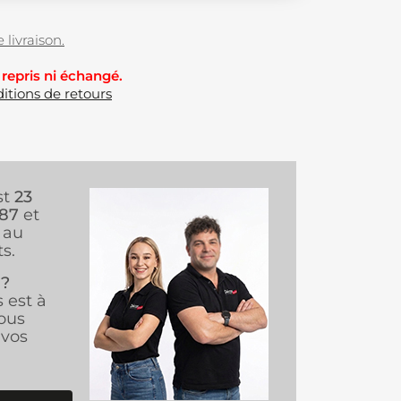
 livraison.
 repris ni échangé.
itions de retours
st
23
987
et
au
s.
 ?
s est à
ous
vos