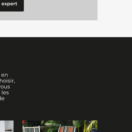
 expert
 en
oisir,
vous
 les
de