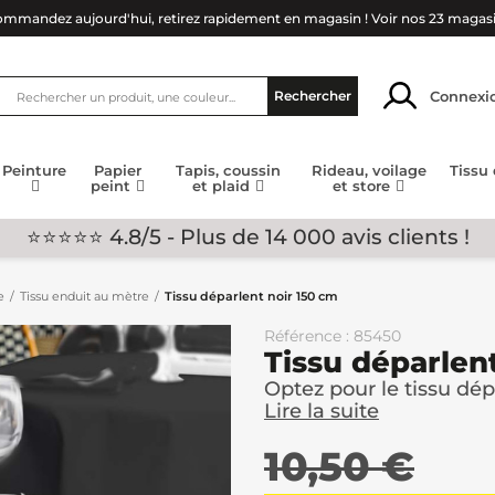
mmandez aujourd'hui, retirez rapidement en magasin !
Voir nos 23 magas
Connexi
Rechercher
Peinture
Papier
Tapis, coussin
Rideau, voilage
Tissu
peint
et plaid
et store
⭐⭐⭐⭐⭐ 4.8/5 - Plus de 14 000 avis clients !
e
Tissu enduit au mètre
Tissu déparlent noir 150 cm
Référence : 85450
Tissu déparlen
Optez pour le tissu dép
Lire la suite
10,50 €