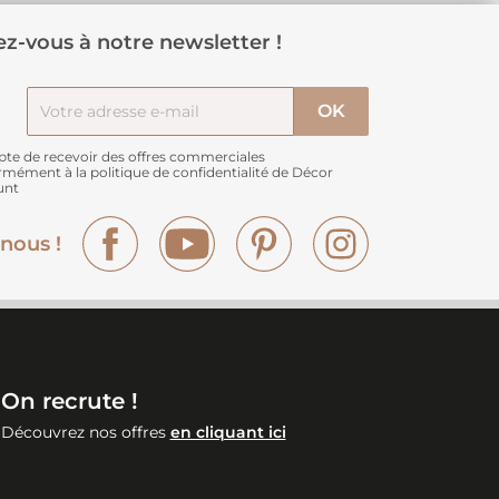
z-vous à notre newsletter !
pte de recevoir des offres commerciales
rmément à
la politique de confidentialité de Décor
unt
Facebook
YouTube
Pinterest
Instagram
nous !
On recrute !
Découvrez nos offres
en cliquant ici