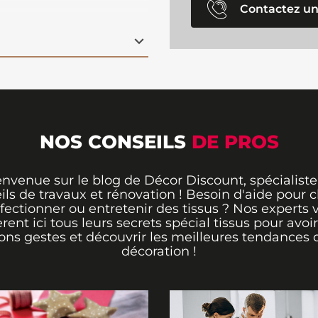
ction de nappes
ou
Contactez un
eur. En 150 cm, il
isations, tandis que sa
ègre facilement à tous
ssu est parfait pour
s ou éléments déco qui
rvant un aspect soigné
NOS CONSEILS
DE PROS
envenue sur le blog de Décor Discount, spécialiste
ils de travaux et rénovation ! Besoin d'aide pour ch
fectionner ou entretenir des tissus ? Nos experts 
èrent ici tous leurs secrets spécial tissus pour avoir
ons gestes et découvrir les meilleures tendances 
décoration !