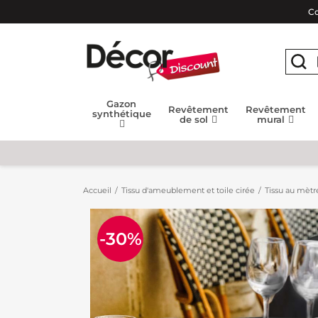
Co
Gazon
Revêtement
Revêtement
synthétique
de sol
mural
Accueil
Tissu d'ameublement et toile cirée
Tissu au mètr
-30%