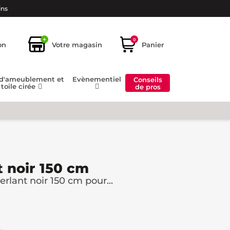
ins
+
0
on
Votre magasin
Panier
 d'ameublement et
Evènementiel
Conseils
toile cirée
de pros
t noir 150 cm
erlant noir 150 cm pour...