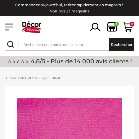
Commandez aujourd'hui, retirez rapidement en magasin !
Voir nos 23 magasins
+
0
Rechercher
⭐⭐⭐⭐⭐ 4.8/5 - Plus de 14 000 avis clients !
Tissu coton et tissu léger Enfant