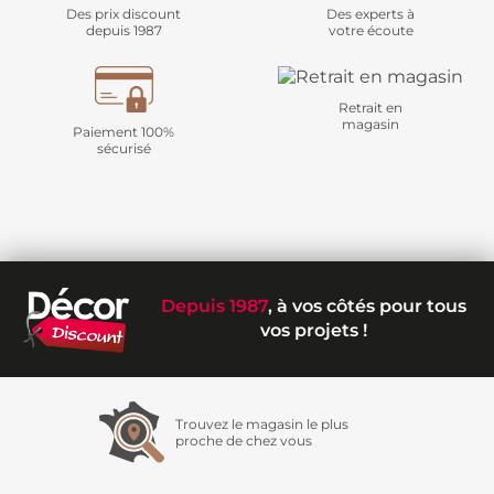
Des prix discount
Des experts à
depuis 1987
votre écoute
Retrait en
magasin
Paiement 100%
sécurisé
Depuis 1987
, à vos côtés pour tous
vos projets !
Trouvez le magasin le plus
proche de chez vous