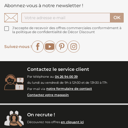
Abonnez-vous à notre newsletter !
J'accepte de recevoir des offres commerciales conformément à
la politique de confidentialité de Décor Discount
Facebook
YouTube
Pinterest
Instagram
Suivez-nous !
Contactez le service client
Par téléphone au
04 26 94 00 39
du lundi au vendredi de 9h à 12h30 et de 13h30 à 17h
Par mail via
notre formulaire de contact
Contactez votre magasin
On recrute !
Découvrez nos offres
en cliquant ici