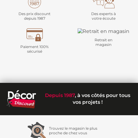
Des prix discount
Des experts à
depuis 1987
votre écoute
Retrait en
magasin
Paiement 100%
sécurisé
Depuis 1987
, à vos côtés pour tous
vos projets !
Trouvez le magasin le plus
proche de chez vous