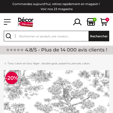
Commandez aujourd'hui, retirez rapidement en magasin !
Voir nos 23 magasins
+
0
Rechercher
⭐⭐⭐⭐⭐ 4.8/5 - Plus de 14 000 avis clients !
Tissu coton et tissu léger : double gaze, popeline, percale, coton...
-20%