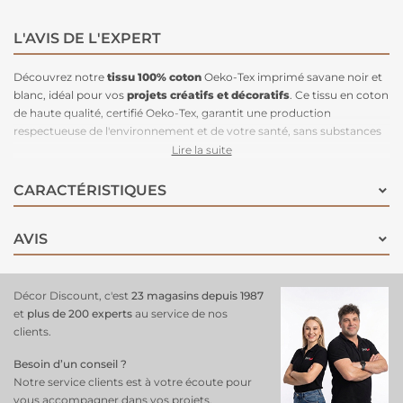
L'AVIS DE L'EXPERT
Découvrez notre
tissu 100% coton
Oeko-Tex imprimé savane noir et
blanc, idéal pour vos
projets créatifs et décoratifs
. Ce tissu en coton
de haute qualité, certifié Oeko-Tex, garantit une production
respectueuse de l'environnement et de votre santé, sans substances
nocives.
Lire la suite
Avec une largeur de 150 cm, il est parfait pour confectionner des
vêtements, accessoires, ou éléments de décoration intérieure
CARACTÉRISTIQUES
comme des coussins, rideaux ou nappes. L'imprimé savane noir et
blanc, à la fois moderne et élégant, apporte une touche exotique à
AVIS
vos créations. Facile à travailler, ce tissu est léger, doux et agréable au
toucher, tout en offrant une excellente respirabilité.
Ajoutez une note sauvage et tendance à vos projets grâce à ce
tissu
en coton Oeko-Tex
, adapté aux couturiers débutants comme
Décor Discount, c'est
23 magasins depuis 1987
expérimentés.
et
plus de 200 experts
au service de nos
clients.
Besoin d’un conseil ?
Notre service clients est à votre écoute pour
vous accompagner dans vos projets.