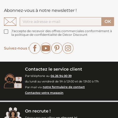
Abonnez-vous à notre newsletter !
J'accepte de recevoir des offres commerciales conformément à
la politique de confidentialité de Décor Discount
Facebook
YouTube
Pinterest
Instagram
Suivez-nous !
Contactez le service client
Par téléphone au
04 26 94 00 39
du lundi au vendredi de 9h à 12h30 et de 13h30 à 17h
Par mail via
notre formulaire de contact
Contactez votre magasin
On recrute !
Découvrez nos offres
en cliquant ici