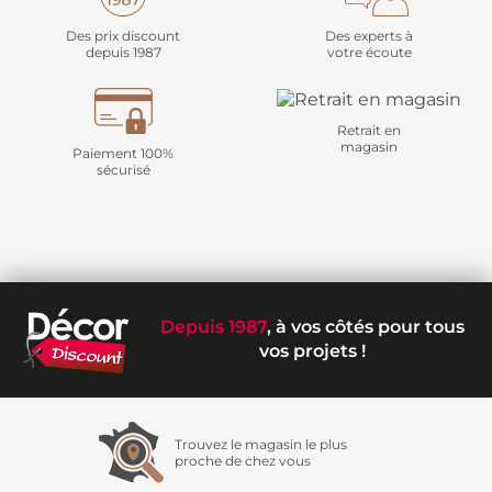
Des prix discount
Des experts à
depuis 1987
votre écoute
Retrait en
magasin
Paiement 100%
sécurisé
Depuis 1987
, à vos côtés pour tous
vos projets !
Trouvez le magasin le plus
proche de chez vous