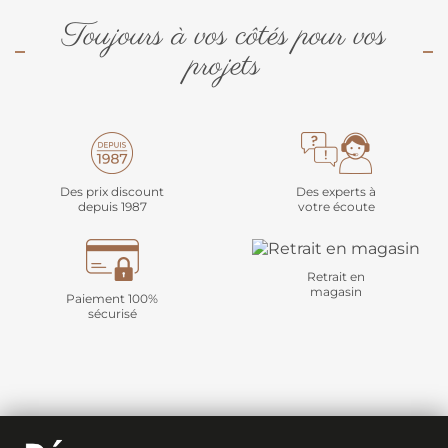
Toujours à vos côtés pour vos
projets
Des prix discount
Des experts à
depuis 1987
votre écoute
Retrait en
magasin
Paiement 100%
sécurisé