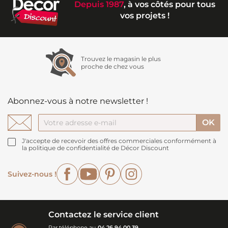
Depuis 1987
, à vos côtés pour tous
vos projets !
Trouvez le magasin le plus
proche de chez vous
Abonnez-vous à notre newsletter !
J'accepte de recevoir des offres commerciales conformément à
la politique de confidentialité de Décor Discount
Facebook
YouTube
Pinterest
Instagram
Suivez-nous !
Contactez le service client
Par téléphone au
04 26 94 00 39