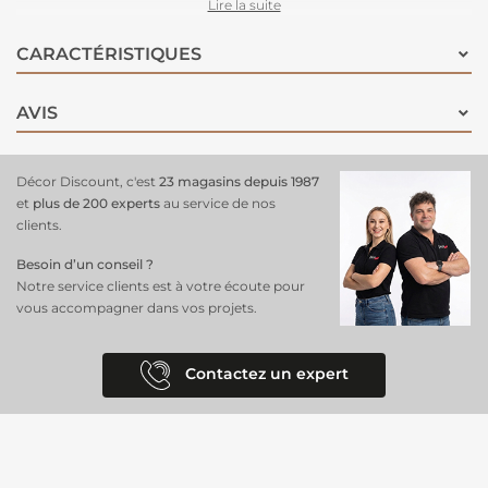
moment et se marieront facilement avec tout type de décoration. Il
Lire la suite
sera même possible de la nettoyer au jet d'eau lors des usages
extérieurs. Le classement au feu lui permettra d'être installée dans des
CARACTÉRISTIQUES
lieux accueillants du public.
AVIS
Décor Discount, c'est
23 magasins depuis 1987
et
plus de 200 experts
au service de nos
clients.
Besoin d’un conseil ?
Notre service clients est à votre écoute pour
vous accompagner dans vos projets.
Contactez un expert