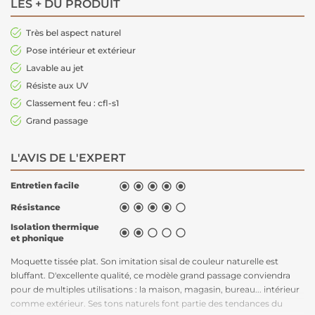
LES + DU PRODUIT
Très bel aspect naturel
Pose intérieur et extérieur
Lavable au jet
Résiste aux UV
Classement feu : cfl-s1
Grand passage
L'AVIS DE L'EXPERT
Entretien facile





Résistance





Isolation thermique





et phonique
Moquette tissée plat. Son imitation sisal de couleur naturelle est
bluffant. D'excellente qualité, ce modèle grand passage conviendra
pour de multiples utilisations : la maison, magasin, bureau... intérieur
comme extérieur. Ses tons naturels font partie des tendances du