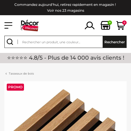
Commandez aujourd'hui, retirez rapidement en magasin !
Voir nos 23 magasins
+
0
Rechercher
⭐⭐⭐⭐⭐ 4.8/5 - Plus de 14 000 avis clients !
Tasseaux de bois
PROMO