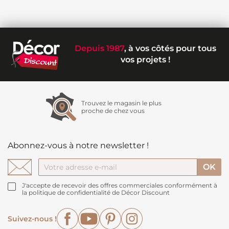
Depuis 1987
, à vos côtés pour tous
vos projets !
Trouvez le magasin le plus
proche de chez vous
Abonnez-vous à notre newsletter !
J'accepte de recevoir des offres commerciales conformément à
la politique de confidentialité de Décor Discount
Facebook
YouTube
Pinterest
Instagram
Suivez-nous !