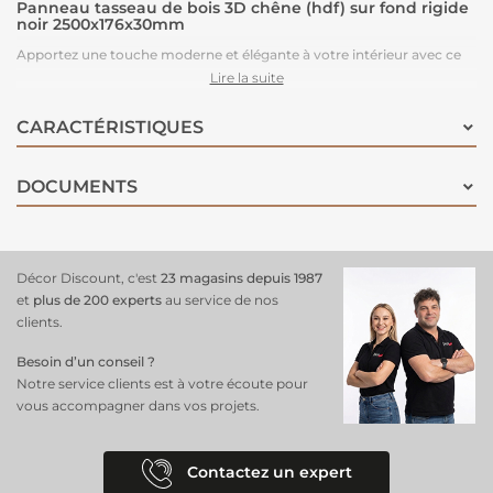
Panneau tasseau de bois 3D chêne (hdf) sur fond rigide
noir 2500x176x30mm
Apportez une touche moderne et élégante à votre intérieur avec ce
panneau en tasseaux de bois 3D sur fond rigide noir
Lire la suite
(2500x176x30mm). Son design scandinave et son fond noir offrent
une esthétique haut de gamme, idéale pour sublimer un mur dans un
CARACTÉRISTIQUES
salon, une chambre ou une entrée. Facile à poser par collage ou
vissage, ce revêtement mural crée du relief et de la profondeur,
DOCUMENTS
parfait pour une décoration minimaliste et contemporaine. Optez
pour un habillage mural chaleureux et raffiné grâce à ce panneau en
tasseaux de bois chêne, alliant esthétisme et simplicité d’installation.
Décor Discount, c'est
23 magasins depuis 1987
et
plus de 200 experts
au service de nos
clients.
Besoin d’un conseil ?
Notre service clients est à votre écoute pour
vous accompagner dans vos projets.
Contactez un expert