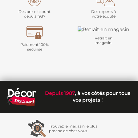
Des prix discount
Des experts à
depuis 1987
votre écoute
Retrait en
magasin
Paiement 100%
sécurisé
Depuis 1987
, à vos côtés pour tous
vos projets !
Trouvez le magasin le plus
proche de chez vous