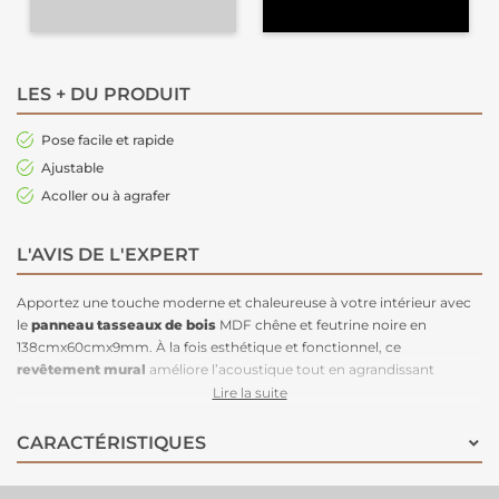
LES + DU PRODUIT
Pose facile et rapide
Ajustable
Acoller ou à agrafer
L'AVIS DE L'EXPERT
Apportez une touche moderne et chaleureuse à votre intérieur avec
le
panneau tasseaux de bois
MDF chêne et feutrine noire en
138cmx60cmx9mm. À la fois esthétique et fonctionnel, ce
revêtement mural
améliore l’acoustique tout en agrandissant
visuellement l’espace. Facile à poser, il s’adapte à toutes vos envies :
Lire la suite
tête de lit
, contour de bar, mur TV ou encore
décoration murale sur
mesure
. Résistant et adapté aux surfaces humides, il peut être
CARACTÉRISTIQUES
installé à la verticale ou à l’horizontale pour un rendu unique et raffiné.
Transformez vos pièces en un clin d’œil avec ce revêtement tendance