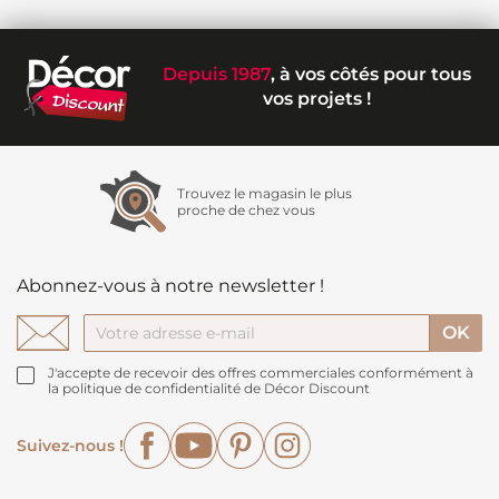
Depuis 1987
, à vos côtés pour tous
vos projets !
Trouvez le magasin le plus
proche de chez vous
Abonnez-vous à notre newsletter !
J'accepte de recevoir des offres commerciales conformément à
la politique de confidentialité de Décor Discount
Facebook
YouTube
Pinterest
Instagram
Suivez-nous !