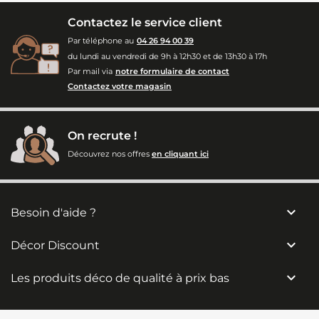
Contactez le service client
Par téléphone au
04 26 94 00 39
du lundi au vendredi de 9h à 12h30 et de 13h30 à 17h
Par mail via
notre formulaire de contact
Contactez votre magasin
On recrute !
Découvrez nos offres
en cliquant ici

Besoin d'aide ?

Décor Discount

Les produits déco de qualité à prix bas