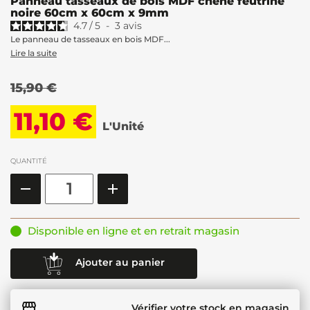
Panneau tasseaux de bois MDF chêne feutrine
noire 60cm x 60cm x 9mm
4.7
/
5
-
3
avis
Le panneau de tasseaux en bois MDF...
Lire la suite
15,90 €
11,10 €
L'Unité
QUANTITÉ
Disponible en ligne et en retrait magasin
Ajouter au panier
Vérifier votre stock en magasin