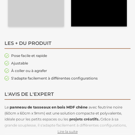
LES + DU PRODUIT
Pose facile et rapide
Ajustable
À coller ou à agrafer
S'adapte facilement à différentes configurations
L'AVIS DE L'EXPERT
Le
panneau de tasseaux en bois MDF chêne
avec feutrine noire
(60cm x 60cm x 9mm) est une solution compacte et polyvalente,
idéale pour les petits espaces ou les
projets créatifs.
Grâce à sa
grande souplesse, il s'adapte facilement à différentes configurations,
qu'il s'agisse d'angles, d'arrondis ou d'autres formes particulières, pour
Lire la suite