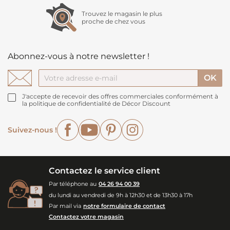
Trouvez le magasin le plus
proche de chez vous
Abonnez-vous à notre newsletter !
J'accepte de recevoir des offres commerciales conformément à
la politique de confidentialité de Décor Discount
Facebook
YouTube
Pinterest
Instagram
Suivez-nous !
Contactez le service client
Par téléphone au
04 26 94 00 39
du lundi au vendredi de 9h à 12h30 et de 13h30 à 17h
Par mail via
notre formulaire de contact
Contactez votre magasin