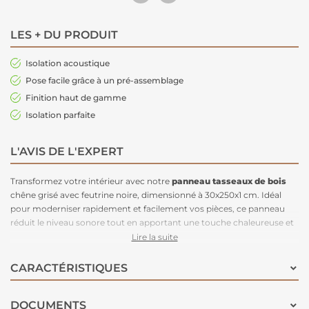
LES + DU PRODUIT
Isolation acoustique
Pose facile grâce à un pré-assemblage
Finition haut de gamme
Isolation parfaite
L'AVIS DE L'EXPERT
Transformez votre intérieur avec notre
panneau tasseaux de bois
chêne grisé avec feutrine noire, dimensionné à 30x250x1 cm. Idéal
pour moderniser rapidement et facilement vos pièces, ce panneau
réduit le niveau sonore tout en apportant une touche chaleureuse et
contemporaine.
Facile à poser et à nettoyer
, les lamelles en bois
Lire la suite
Vertigo, fixées sur une feutrine insonorisante en polyester, peuvent
être installées horizontalement pour créer une tête de lit ou
CARACTÉRISTIQUES
verticalement pour un mur de télévision. Adaptable à toutes vos
envies grâce à une découpe facile, ce panneau est la solution idéale
DOCUMENTS
pour un
relooking rapide de votre intérieur
.