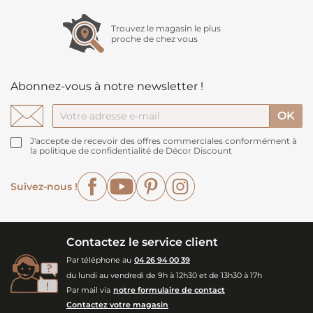
Trouvez le magasin le plus
proche de chez vous
Abonnez-vous à notre newsletter !
J'accepte de recevoir des offres commerciales conformément à
la politique de confidentialité de Décor Discount
Facebook
YouTube
Pinterest
Instagram
Suivez-nous !
Contactez le service client
Par téléphone au
04 26 94 00 39
du lundi au vendredi de 9h à 12h30 et de 13h30 à 17h
Par mail via
notre formulaire de contact
Contactez votre magasin