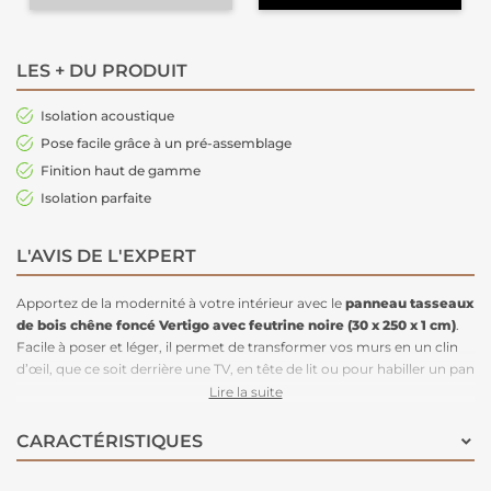
LES + DU PRODUIT
Isolation acoustique
Pose facile grâce à un pré-assemblage
Finition haut de gamme
Isolation parfaite
L'AVIS DE L'EXPERT
Apportez de la modernité à votre intérieur avec le
panneau
tasseaux
de bois
chêne foncé Vertigo avec feutrine noire (30 x 250 x 1 cm)
.
Facile à poser et léger, il permet de transformer vos murs en un clin
d’œil, que ce soit derrière une TV, en tête de lit ou pour habiller un pan
de mur entier. Ses lamelles en bois élégantes associées à une feutrine
Lire la suite
noire ajoutent instantanément une touche design et cocooning à un
intérieur. Ils sont simples à découper et adapter. Idéal pour les
CARACTÉRISTIQUES
projets DIY
, même débutants, ce panneau est disponible en plusieurs
coloris et s'accorde parfaitement à toutes vos envies déco !