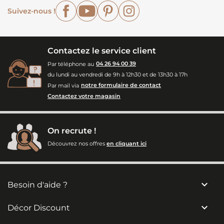
Facebook
YouTube
Pinterest
Instagram
Suivez-nous !
Contactez le service client
Par téléphone au
04 26 94 00 39
du lundi au vendredi de 9h à 12h30 et de 13h30 à 17h
Par mail via
notre formulaire de contact
Contactez votre magasin
On recrute !
Découvrez nos offres
en cliquant ici

Besoin d'aide ?

Décor Discount