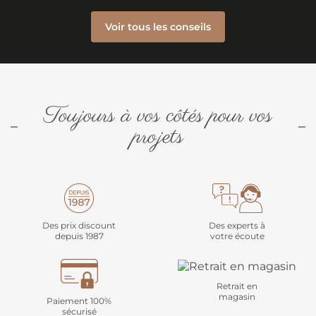
Voir tous les conseils
Toujours à vos côtés pour vos
projets
Des prix discount
Des experts à
depuis 1987
votre écoute
Retrait en
magasin
Paiement 100%
sécurisé