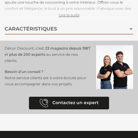
ajoute une touche de cocooning à votre intérieur. Offrez-vous le
confort et l'élégance, le tout à un prix raisonnable ! Fabriqué avec des
matériaux de haute qualité, ce tapis offre un confort moelleux sous
Lire la suite
vos pieds. Parfait pour créer une atmosphère accueillante dans votre
lieu de vie. Un simple passage à l'aspirateur suffit pour le maintenir en
CARACTÉRISTIQUES
parfait état.
Décor Discount, c'est
23 magasins depuis 1987
et
plus de 200 experts
au service de nos
clients.
Besoin d’un conseil ?
Notre service clients est à votre écoute pour
vous accompagner dans vos projets.
Contactez un expert