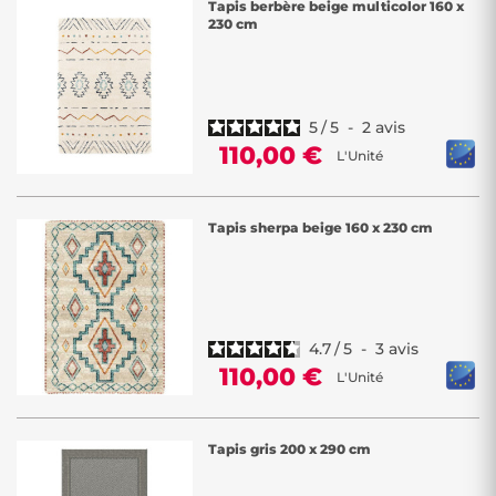
Tapis berbère beige multicolor 160 x
230 cm
5
/
5
-
2
avis
110,00 €
L'Unité
Tapis sherpa beige 160 x 230 cm
4.7
/
5
-
3
avis
110,00 €
L'Unité
Tapis gris 200 x 290 cm