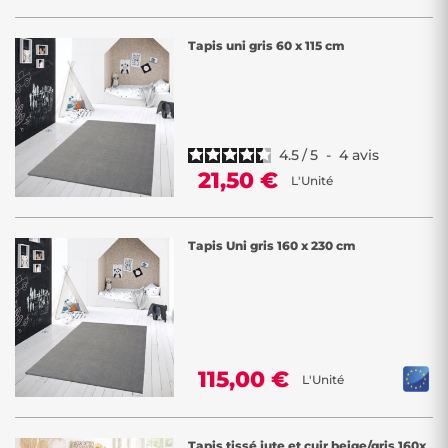
Tapis uni gris 60 x 115 cm
4.5
/
5
-
4
avis
21,50 €
L'Unité
Tapis Uni gris 160 x 230 cm
115,00 €
L'Unité
Tapis tissé jute et cuir beige/gris 160x