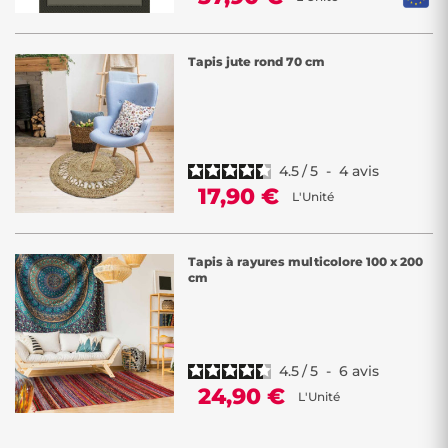
Tapis jute rond 70 cm
4.5
/
5
-
4
avis
17,90 €
L'Unité
Tapis à rayures multicolore 100 x 200
cm
4.5
/
5
-
6
avis
24,90 €
L'Unité