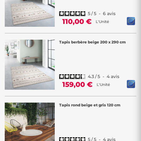
5
/
5
-
6
avis
110,00 €
L'Unité
Tapis berbère beige 200 x 290 cm
4.3
/
5
-
4
avis
159,00 €
L'Unité
Tapis rond beige et gris 120 cm
5
/
5
-
4
avis