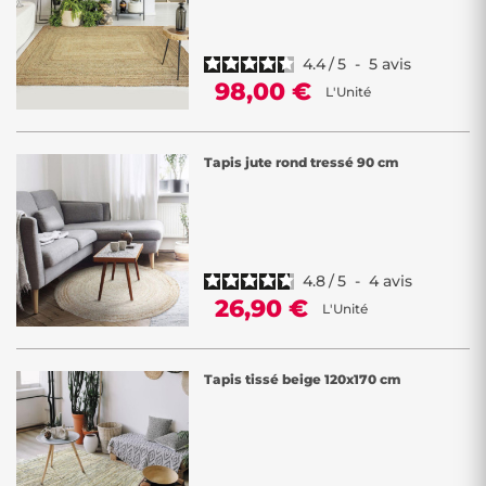
4.4
/
5
-
5
avis
98,00 €
L'Unité
Tapis jute rond tressé 90 cm
4.8
/
5
-
4
avis
26,90 €
L'Unité
Tapis tissé beige 120x170 cm