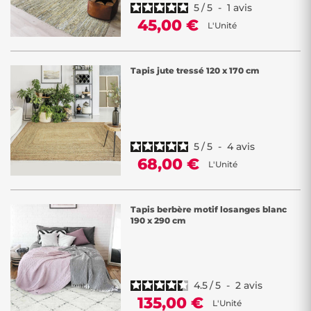
5
/
5
-
1
avis
45,00 €
L'Unité
Tapis jute tressé 120 x 170 cm
5
/
5
-
4
avis
68,00 €
L'Unité
Tapis berbère motif losanges blanc
190 x 290 cm
4.5
/
5
-
2
avis
135,00 €
L'Unité