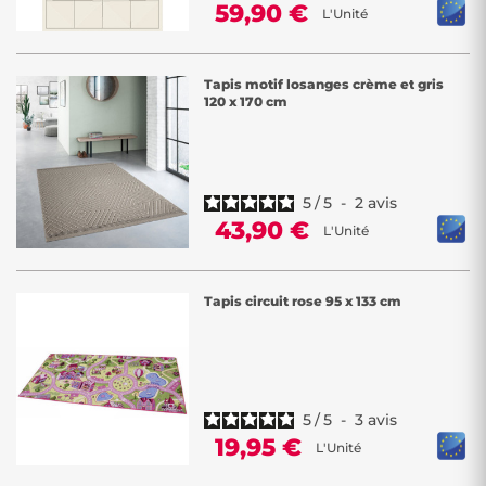
59,90 €
L'Unité
Tapis motif losanges crème et gris
120 x 170 cm
5
/
5
-
2
avis
43,90 €
L'Unité
Tapis circuit rose 95 x 133 cm
5
/
5
-
3
avis
19,95 €
L'Unité