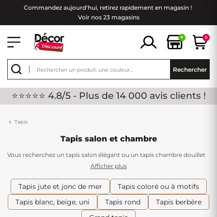
Commandez aujourd'hui, retirez rapidement en magasin !
Voir nos 23 magasins
+
0
Rechercher
⭐⭐⭐⭐⭐ 4.8/5 - Plus de 14 000 avis clients !
Tapis
Tapis salon et chambre
Vous recherchez un tapis salon élégant ou un tapis chambre douillet
? Découvrez notre sélection de tapis d'intérieur alliant esthétisme,
Afficher plus
confort et qualité. Que vous souhaitiez créer une ambiance
chaleureuse dans votre salon, apporter une touche décorative à votre
Tapis jute et jonc de mer
Tapis coloré ou à motifs
chambre à coucher ou délimiter un espace, nos tapis s'adaptent à
Tapis blanc, beige, uni
Tapis rond
Tapis berbère
tous les styles : moderne, scandinave, bohème, classique ou
contemporain.