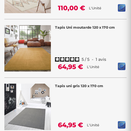
110,00 €
L'Unité
Tapis Uni moutarde 120 x 170 cm
5
/
5
-
1
avis
64,95 €
L'Unité
Tapis uni gris 120 x 170 cm
64,95 €
L'Unité