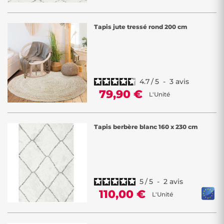
Tapis jute tressé rond 200 cm
4.7
/
5
-
3
avis
79,90 €
L'Unité
Tapis berbère blanc 160 x 230 cm
5
/
5
-
2
avis
110,00 €
L'Unité