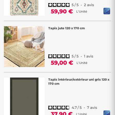
5
/
5
-
2
avis
59,90 €
L'Unité
Tapis jute 120 x 170 cm
5
/
5
-
1
avis
59,00 €
L'Unité
Tapis intérieur/extérieur uni gris 120 x
170 cm
4.7
/
5
-
7
avis
37,90 €
L'Unité