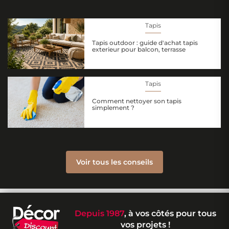
Large choix de matières
: laine, coton, fibres
Tapis
synthétiques, jute...
Tapis outdoor : guide d'achat tapis
Toutes les dimensions
: du petit modèle
exterieur pour balcon, terrasse
d'appoint aux grandes tailles XXL
Designs variés
: motifs géométriques, ethniques,
Tapis
formes rondes, couleurs intemporelles
Comment nettoyer son tapis
simplement ?
Styles authentiques
: tapis berbère,
tapis jute
naturel, contemporain ou classique
Excellent rapport qualité-prix
pour tous les
Voir tous les conseils
budgets
Les différents types de tapis pour
salon et chambre
Depuis 1987
, à vos côtés pour tous
vos projets !
Choisir le bon tapis selon la pièce est essentiel pour