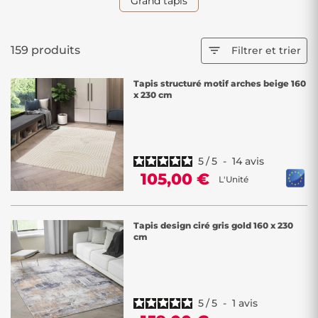
Grand tapis
159 produits

Filtrer et trier
Tapis structuré motif arches beige 160
x 230 cm
5
/
5
-
14
avis
105,00 €
L'Unité
Tapis design ciré gris gold 160 x 230
cm
5
/
5
-
1
avis