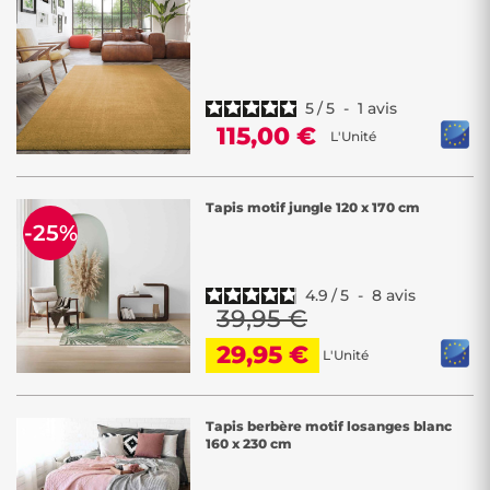
5
/
5
-
1
avis
115,00 €
L'Unité
Tapis motif jungle 120 x 170 cm
-25%
4.9
/
5
-
8
avis
39,95 €
29,95 €
L'Unité
Tapis berbère motif losanges blanc
160 x 230 cm