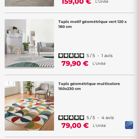
159,00 €
L'Unité
Tapis motif géométrique vert 120 x
180 cm
5
/
5
-
1
avis
79,90 €
L'Unité
Tapis géométrique multicolore
160x230 cm
5
/
5
-
4
avis
79,00 €
L'Unité