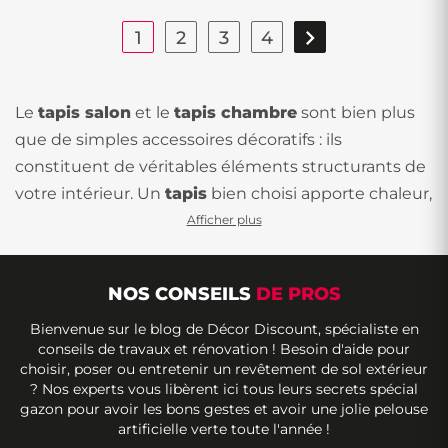

1
2
3
4
Le
tapis salon
et le
tapis chambre
sont bien plus
que de simples accessoires décoratifs : ils
constituent de véritables éléments structurants de
votre intérieur. Un
tapis
bien choisi apporte chaleur,
confort acoustique et caractère à vos espaces de vie
Afficher plus
tout en protégeant vos sols. Que vous recherchiez
un modèle pour délimiter votre coin salon, adoucir
NOS CONSEILS
DE PROS
les angles d'une chambre ou créer une ambiance
chaleureuse, notre sélection répond à tous les
Bienvenue sur le blog de Décor Discount, spécialiste en
conseils de travaux et rénovation ! Besoin d'aide pour
styles et toutes les envies.
choisir, poser ou entretenir un revêtement de sol extérieur
? Nos experts vous libèrent ici tous leurs secrets spécial
Pourquoi choisir nos tapis pour salon
gazon pour avoir les bons gestes et avoir une jolie pelouse
et chambre ?
artificielle verte toute l'année !