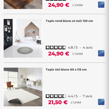
24,90 €
L'Unité
Tapis rond blanc et noir 120 cm
4.8
/
5
-
4
avis
24,90 €
L'Unité
Tapis Uni blanc 60 x 115 cm
4.4
/
5
-
7
avis
21,50 €
L'Unité