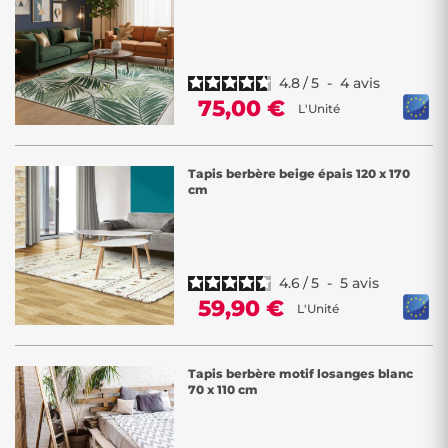
4.8
/
5
-
4
avis
75,00 €
L'Unité
Tapis berbère beige épais 120 x 170
cm
4.6
/
5
-
5
avis
59,90 €
L'Unité
Tapis berbère motif losanges blanc
70 x 110 cm