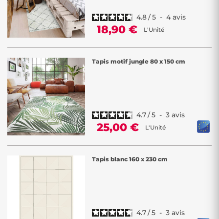
4.8
/
5
-
4
avis
18,90 €
L'Unité
Tapis motif jungle 80 x 150 cm
4.7
/
5
-
3
avis
25,00 €
L'Unité
Tapis blanc 160 x 230 cm
4.7
/
5
-
3
avis