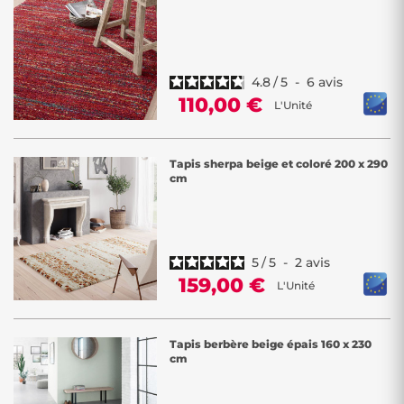
4.8
/
5
-
6
avis
110,00 €
L'Unité
Tapis sherpa beige et coloré 200 x 290
cm
5
/
5
-
2
avis
159,00 €
L'Unité
Tapis berbère beige épais 160 x 230
cm