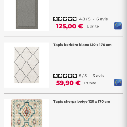
4.8
/
5
-
6
avis
125,00 €
L'Unité
Tapis berbère blanc 120 x 170 cm
5
/
5
-
3
avis
59,90 €
L'Unité
Tapis sherpa beige 120 x 170 cm