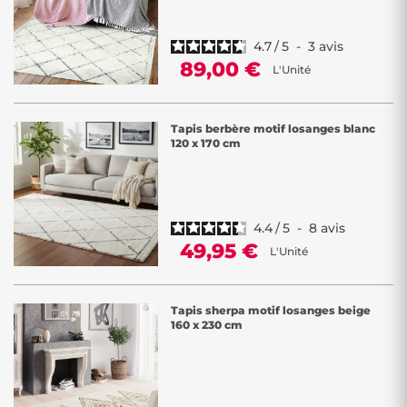
4.7
/
5
-
3
avis
89,00 €
L'Unité
Tapis berbère motif losanges blanc
120 x 170 cm
4.4
/
5
-
8
avis
49,95 €
L'Unité
Tapis sherpa motif losanges beige
160 x 230 cm