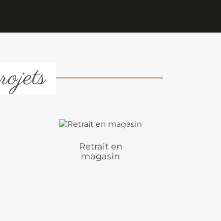
rojets
Retrait en
magasin