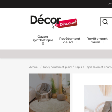
Co
Gazon
Revêtement
Revêtement
synthétique
de sol
mural
Accueil
Tapis, coussin et plaid
Tapis
Tapis salon et cha