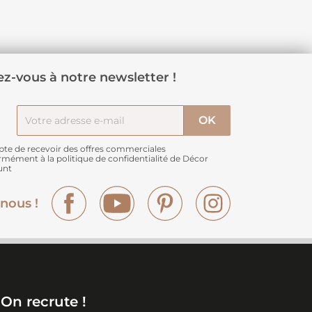
z-vous à notre newsletter !
pte de recevoir des offres commerciales
rmément à
la politique de confidentialité de Décor
unt
Facebook
YouTube
Pinterest
Instagram
nous !
On recrute !