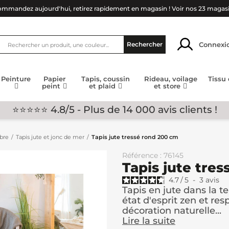
mmandez aujourd'hui, retirez rapidement en magasin !
Voir nos 23 magas
Connexi
Rechercher
Peinture
Papier
Tapis, coussin
Rideau, voilage
Tissu
peint
et plaid
et store
⭐⭐⭐⭐⭐ 4.8/5 - Plus de 14 000 avis clients !
mbre
Tapis jute et jonc de mer
Tapis jute tressé rond 200 cm
Référence : 76145
Tapis jute tre
4.7
/
5
-
3
avis
Tapis en jute dans la t
état d'esprit zen et re
décoration naturelle...
Lire la suite