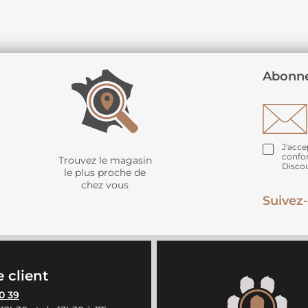
Abonne
J'acce
confo
Trouvez le magasin
Disco
le plus proche de
chez vous
Suivez-
 client
0 39