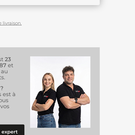
 livraison.
st
23
987
et
au
s.
 ?
s est à
ous
vos
 expert