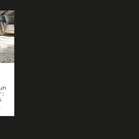
un
 :
s
t