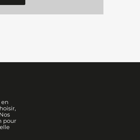
 en
oisir,
 Nos
n pour
elle