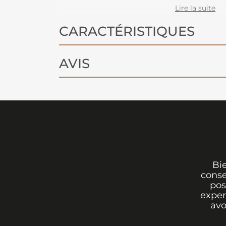
atmosphère cosy. Existe en différen
Lire la suite
CARACTÉRISTIQUES
AVIS
Bi
conse
pos
exper
avo