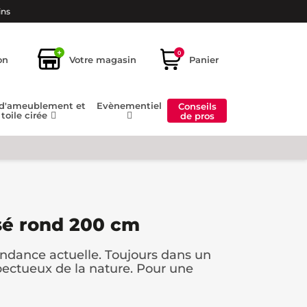
ins
+
0
on
Votre magasin
Panier
 d'ameublement et
Evènementiel
Conseils
toile cirée
de pros
ssé rond 200 cm
endance actuelle. Toujours dans un
spectueux de la nature. Pour une