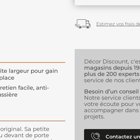
Estimez vos frais de
Décor Discount, c'e
magasins depuis 1
ite largeur pour gain
plus de 200 experts
place
service de nos client
retien facile, anti-
Besoin d’un conseil
ssière
Notre service client
votre écoute pour v
accompagner dans 
projets.
riginal. Sa petite
u devant de porte
Contactez un