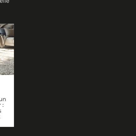
elle
un
 :
s
t