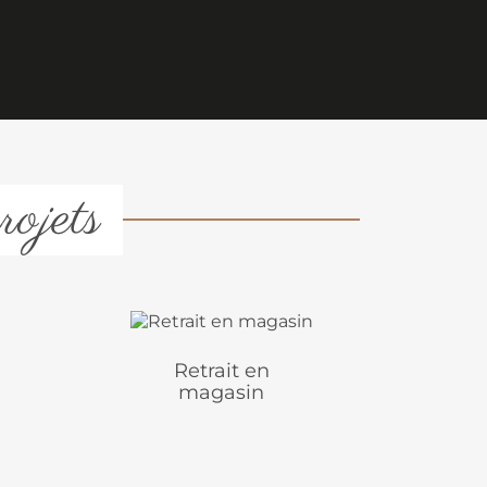
rojets
Retrait en
magasin