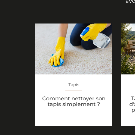
avo
Tapis
T
Comment nettoyer son
d'
tapis simplement ?
p