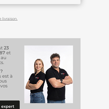
 livraison.
st
23
987
et
au
s.
 ?
s est à
ous
vos
 expert