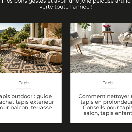
ir les bons gestes et avoir une jolie pelouse artifici
verte toute l'année !
Tapis
Tapis
Comment nettoyer 
apis outdoor : guide
tapis en profondeur
achat tapis exterieur
Conseils pour tapi
our balcon, terrasse
salon, tapis enfan