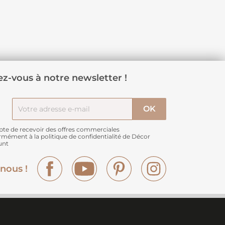
z-vous à notre newsletter !
pte de recevoir des offres commerciales
rmément à
la politique de confidentialité de Décor
unt
Facebook
YouTube
Pinterest
Instagram
nous !