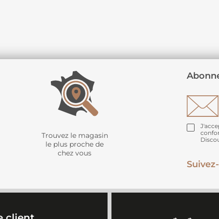
Abonne
J'acce
confo
Trouvez le magasin
Disco
le plus proche de
chez vous
Suivez-
 client