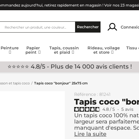
mmandez aujourd'hui, retirez rapidement en magasin !
Voir nos 23 magas
Connexi
Rechercher
Peinture
Papier
Tapis, coussin
Rideau, voilage
Tissu
peint
et plaid
et store
⭐⭐⭐⭐⭐ 4.8/5 - Plus de 14 000 avis clients !
asson et tapis coco
Tapis coco "bonjour" 25x75 cm
Référence : 81241
Tapis coco "bo
4.8
/
5
-
5
avis
Un tapis coco 100% natu
largeur sera parfaitem
manquant d'espace. Son
Lire la suite