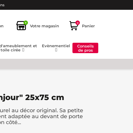
ins
+
0
on
Votre magasin
Panier
 d'ameublement et
Evènementiel
Conseils
toile cirée
de pros
njour" 25x75 cm
rel au décor original. Sa petite
ent adaptée au devant de porte
 côté...