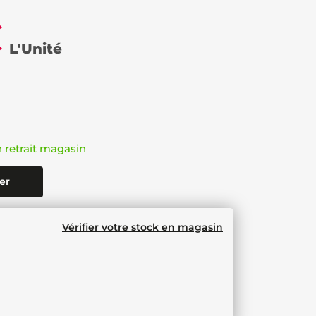
€
L'Unité
n retrait magasin
er
Vérifier votre stock en magasin