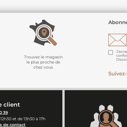
Abonne
J'acce
confo
Trouvez le magasin
Disco
le plus proche de
chez vous
Suivez-
 client
0 39
 12h30 et de 13h30 à 17h
e de contact