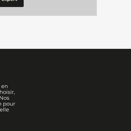
 en
oisir,
 Nos
n pour
elle