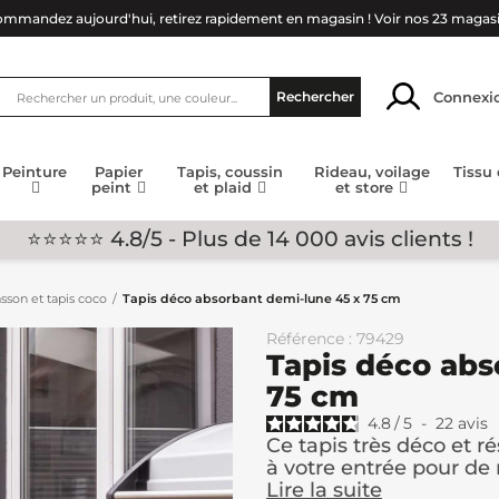
mmandez aujourd'hui, retirez rapidement en magasin !
Voir nos 23 magas
Connexi
Rechercher
Peinture
Papier
Tapis, coussin
Rideau, voilage
Tissu
peint
et plaid
et store
⭐⭐⭐⭐⭐ 4.8/5 - Plus de 14 000 avis clients !
asson et tapis coco
Tapis déco absorbant demi-lune 45 x 75 cm
Référence : 79429
Tapis déco abs
75 cm
4.8
/
5
-
22
avis
Ce tapis très déco et r
à votre entrée pour d
Lire la suite