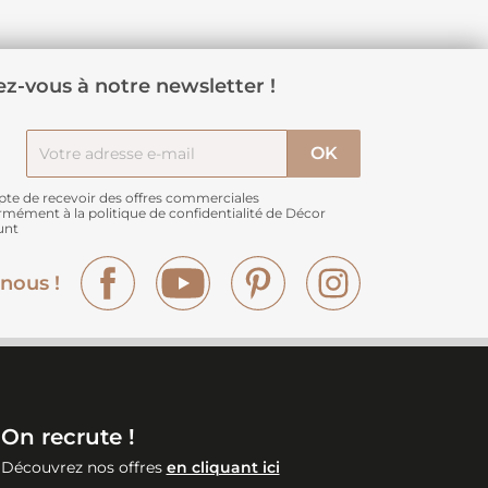
z-vous à notre newsletter !
pte de recevoir des offres commerciales
rmément à
la politique de confidentialité de Décor
unt
Facebook
YouTube
Pinterest
Instagram
nous !
On recrute !
Découvrez nos offres
en cliquant ici