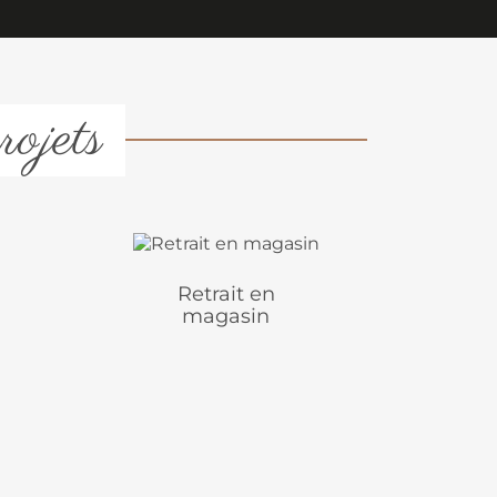
rojets
Retrait en
magasin