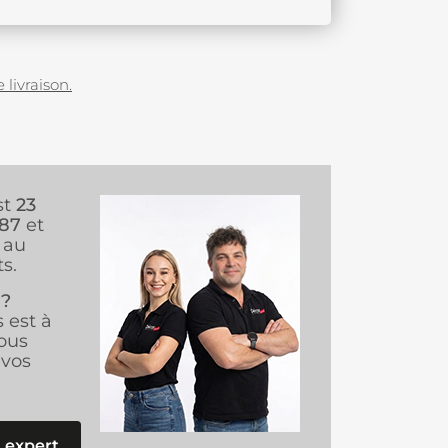
 livraison.
st
23
987
et
au
s.
 ?
s est à
ous
vos
 expert