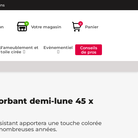
ins
+
0
on
Votre magasin
Panier
 d'ameublement et
Evènementiel
Conseils
toile cirée
de pros
orbant demi-lune 45 x
ésistant apportera une touche colorée
e nombreuses années.