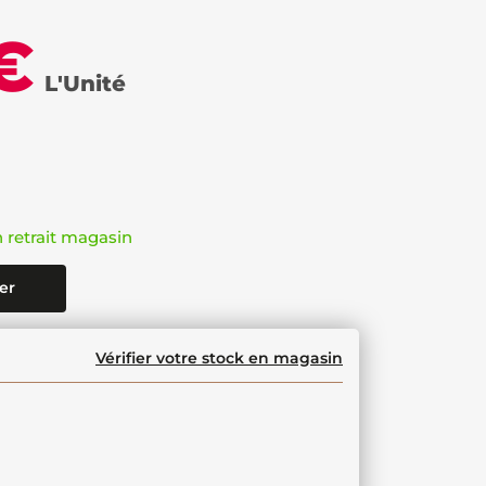
€
L'Unité
n retrait magasin
er
Vérifier votre stock en magasin