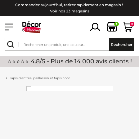
Commandez aujourd'hui, retirez rapidement en magasin !
Voir nos 23 magasins
+
0
Rechercher
⭐⭐⭐⭐⭐ 4.8/5 - Plus de 14 000 avis clients !
Tapis d'entrée, paillasson et tapis coco