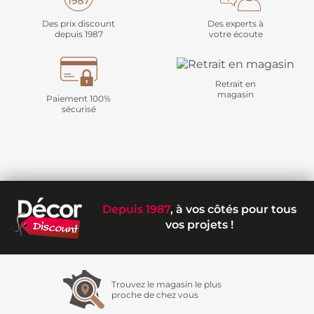
Des prix discount
Des experts à
depuis 1987
votre écoute
Retrait en
magasin
Paiement 100%
sécurisé
Depuis 1987
, à vos côtés pour tous
vos projets !
Trouvez le magasin le plus
proche de chez vous