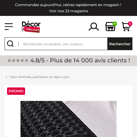
Commandez aujourd'hui, retirez rapidement en magasin !
Voir nos 23 magasins
+
0
Rechercher
⭐⭐⭐⭐⭐ 4.8/5 - Plus de 14 000 avis clients !
Tapis d'entrée, paillasson et tapis coco
PROMO