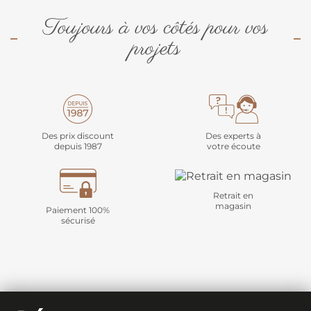
Toujours à vos côtés pour vos
projets
Des prix discount
Des experts à
depuis 1987
votre écoute
Retrait en
magasin
Paiement 100%
sécurisé