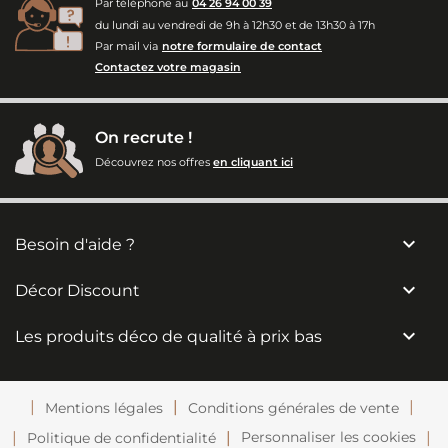
Par téléphone au
04 26 94 00 39
du lundi au vendredi de 9h à 12h30 et de 13h30 à 17h
Par mail via
notre formulaire de contact
Contactez votre magasin
On recrute !
Découvrez nos offres
en cliquant ici

Besoin d'aide ?

Décor Discount

Les produits déco de qualité à prix bas
Mentions légales
Conditions générales de vente
Personnaliser les cookies
Politique de confidentialité