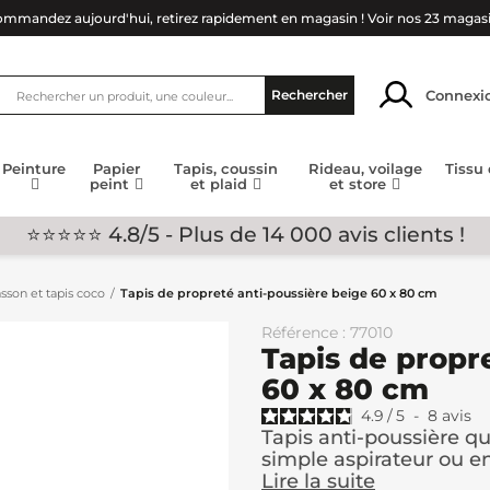
mmandez aujourd'hui, retirez rapidement en magasin !
Voir nos 23 magas
Connexi
Rechercher
Peinture
Papier
Tapis, coussin
Rideau, voilage
Tissu
peint
et plaid
et store
⭐⭐⭐⭐⭐ 4.8/5 - Plus de 14 000 avis clients !
asson et tapis coco
Tapis de propreté anti-poussière beige 60 x 80 cm
Référence : 77010
Tapis de propr
60 x 80 cm
4.9
/
5
-
8
avis
Tapis anti-poussière qu
simple aspirateur ou e
Lire la suite