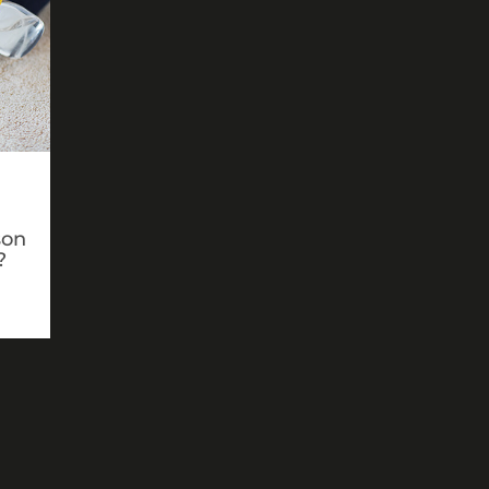
son
?