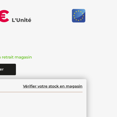
 €
L'Unité
n retrait magasin
er
Vérifier votre stock en magasin