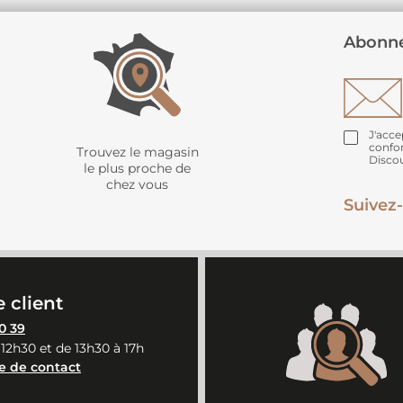
Abonne
J'acce
confo
Trouvez le magasin
Disco
le plus proche de
chez vous
Suivez-
 client
0 39
 12h30 et de 13h30 à 17h
e de contact