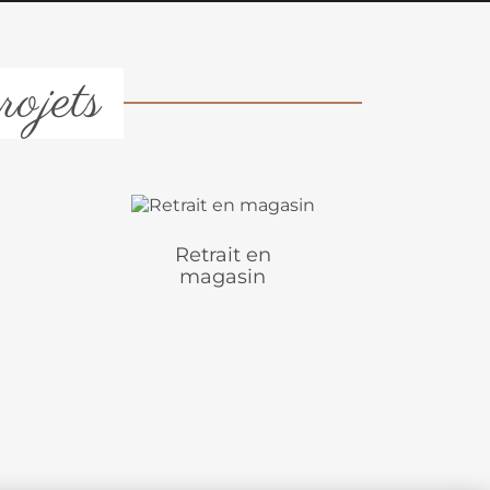
rojets
Retrait en
magasin