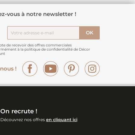
z-vous à notre newsletter !
pte de recevoir des offres commerciales
rmément à
la politique de confidentialité de Décor
unt
Facebook
YouTube
Pinterest
Instagram
nous !
On recrute !
Découvrez nos offres
en cliquant ici