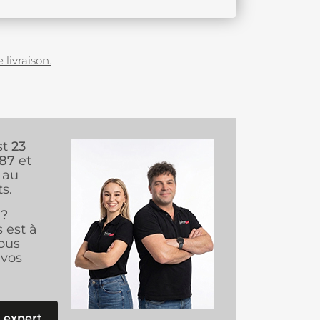
 livraison.
st
23
987
et
au
s.
 ?
s est à
ous
vos
 expert