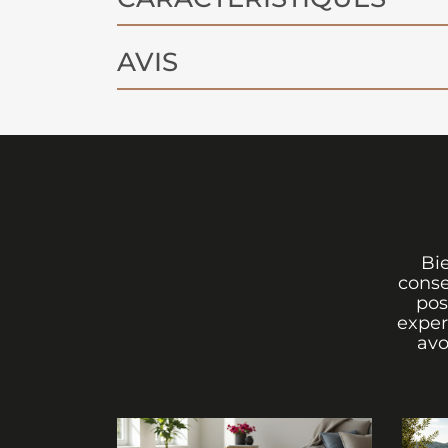
AVIS
Bi
conse
pos
exper
avo