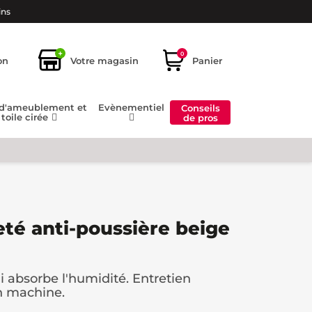
ins
+
0
on
Votre magasin
Panier
 d'ameublement et
Evènementiel
Conseils
toile cirée
de pros
eté anti-poussière beige
i absorbe l'humidité. Entretien
n machine.