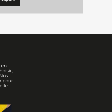
 en
oisir,
 Nos
n pour
elle