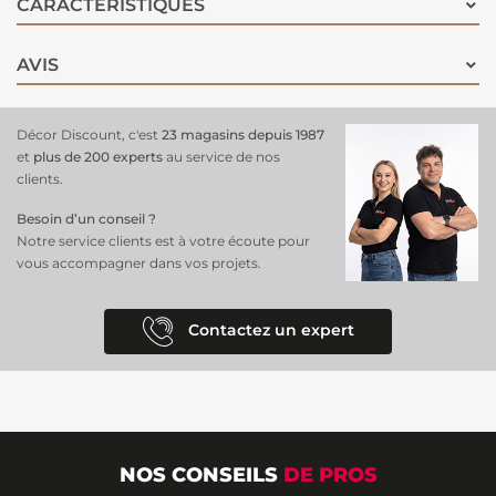
CARACTÉRISTIQUES
AVIS
Décor Discount, c'est
23 magasins depuis 1987
et
plus de 200 experts
au service de nos
clients.
Besoin d’un conseil ?
Notre service clients est à votre écoute pour
vous accompagner dans vos projets.
Contactez un expert
NOS CONSEILS
DE PROS