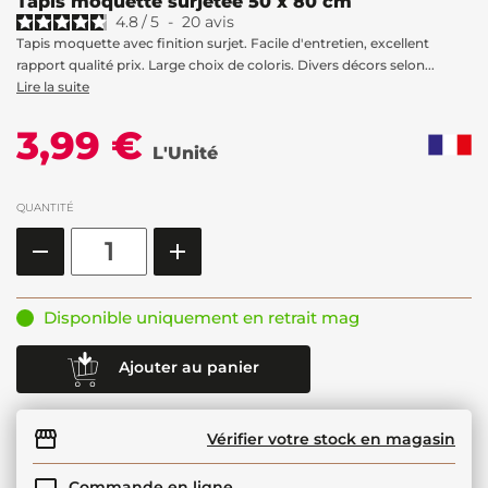
Tapis moquette surjetée 50 x 80 cm
4.8
/
5
-
20
avis
Tapis moquette avec finition surjet. Facile d'entretien, excellent
rapport qualité prix. Large choix de coloris. Divers décors selon...
Lire la suite
3,99 €
L'Unité
QUANTITÉ
Disponible uniquement en retrait mag
Ajouter au panier
Vérifier votre stock en magasin
Commande en ligne