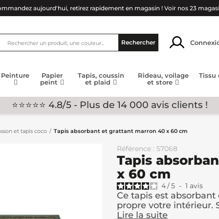
mmandez aujourd'hui, retirez rapidement en magasin !
Voir nos 23 magas
Connexi
Rechercher
Peinture
Papier
Tapis, coussin
Rideau, voilage
Tissu
peint
et plaid
et store
⭐⭐⭐⭐⭐ 4.8/5 - Plus de 14 000 avis clients !
asson et tapis coco
Tapis absorbant et grattant marron 40 x 60 cm
Référence : 57068
Tapis absorban
x 60 cm
4
/
5
-
1
avis
Ce tapis est absorbant e
propre votre intérieur. S
Lire la suite