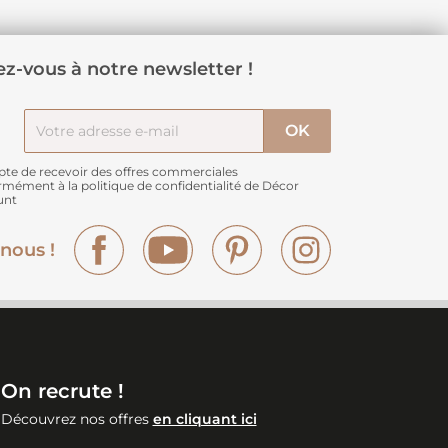
z-vous à notre newsletter !
pte de recevoir des offres commerciales
rmément à
la politique de confidentialité de Décor
unt
Facebook
YouTube
Pinterest
Instagram
nous !
On recrute !
Découvrez nos offres
en cliquant ici