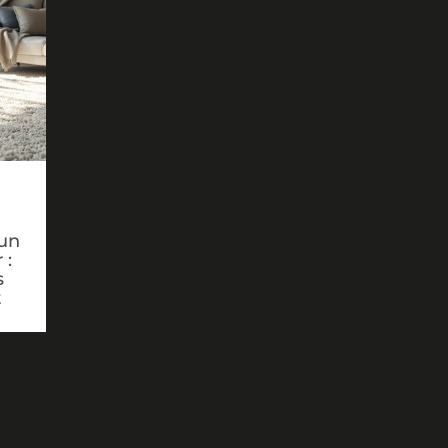
un
 :
s
t