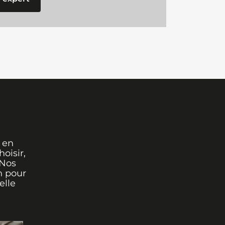
 en
oisir,
 Nos
n pour
elle