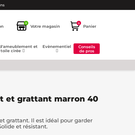
ins
+
0
on
Votre magasin
Panier
 d'ameublement et
Evènementiel
Conseils
toile cirée
de pros
t et grattant marron 40
t grattant. Il est idéal pour garder
olide et résistant.