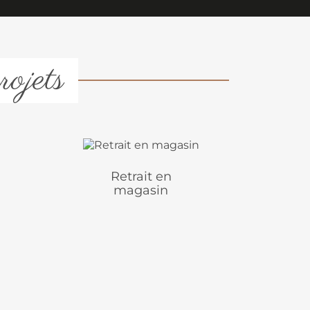
rojets
Retrait en
magasin