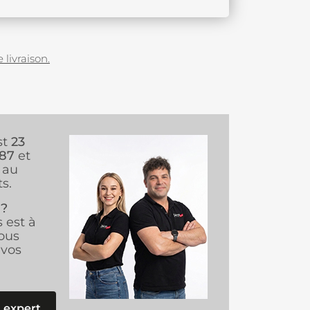
 livraison.
st
23
987
et
au
s.
 ?
s est à
ous
vos
 expert