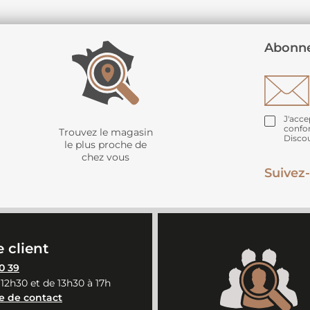
Abonne
J'acce
confo
Trouvez le magasin
Disco
le plus proche de
chez vous
Suivez-
 client
0 39
 12h30 et de 13h30 à 17h
e de contact