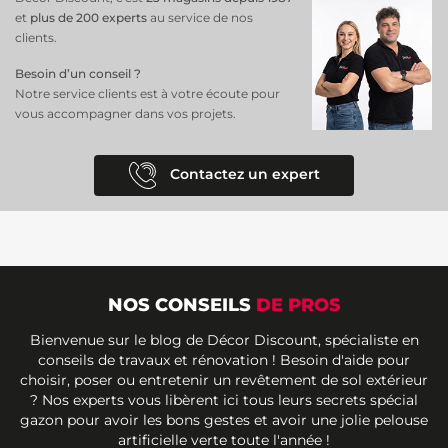
et
plus de 200 experts
au service de nos
clients.
Besoin d’un conseil ?
Notre service clients est à votre écoute pour
vous accompagner dans vos projets.
Contactez un expert
NOS CONSEILS
DE PROS
Bienvenue sur le blog de Décor Discount, spécialiste en
conseils de travaux et rénovation ! Besoin d'aide pour
choisir, poser ou entretenir un revêtement de sol extérieur
? Nos experts vous libèrent ici tous leurs secrets spécial
gazon pour avoir les bons gestes et avoir une jolie pelouse
artificielle verte toute l'année !