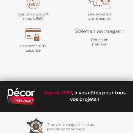
Des prix discount
Des experts à
depuis 1987
votre écoute
Retrait en
magasin
Paiement 100%
sécurisé
Depuis 1987
, à vos côtés pour tous
vos projets !
Trouvez le magasin le plus
proche de chez vous