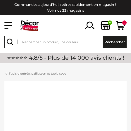
Commandez aujourd'hui, retirez rapidement en magasin !
Voir nos 23 magasins
+
0
Rechercher
⭐⭐⭐⭐⭐ 4.8/5 - Plus de 14 000 avis clients !
Tapis d'entrée, paillasson et tapis coco