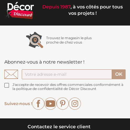
Depuis 1987
, à vos côtés pour tous
vos projets !
Trouvez le magasin le plus
proche de chez vous
Abonnez-vous à notre newsletter !
J'accepte de recevoir des offres commerciales conformément à
la politique de confidentialité de Décor Discount
Facebook
YouTube
Pinterest
Instagram
Suivez-nous !
Contactez le service client