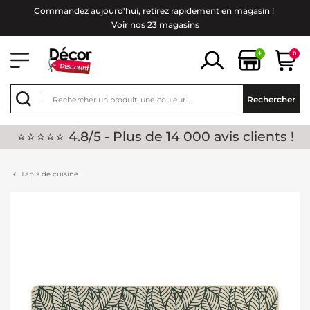
Commandez aujourd'hui, retirez rapidement en magasin !
Voir nos 23 magasins
+
0
Rechercher
⭐⭐⭐⭐⭐ 4.8/5 - Plus de 14 000 avis clients !
Tapis de cuisine