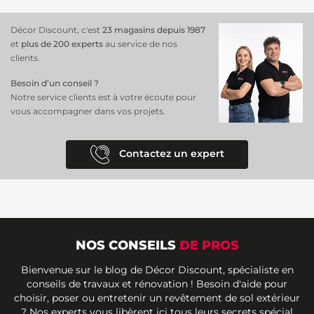
Décor Discount, c'est
23 magasins depuis 1987
et
plus de 200 experts
au service de nos
clients.
Besoin d’un conseil ?
Notre service clients est à votre écoute pour
vous accompagner dans vos projets.
Contactez un expert
NOS CONSEILS
DE PROS
Bienvenue sur le blog de Décor Discount, spécialiste en
conseils de travaux et rénovation ! Besoin d'aide pour
choisir, poser ou entretenir un revêtement de sol extérieur
? Nos experts vous libèrent ici tous leurs secrets spécial