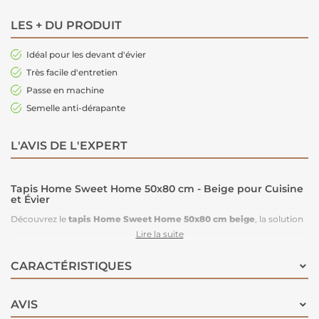
LES + DU PRODUIT
Idéal pour les devant d'évier
Très facile d'entretien
Passe en machine
Semelle anti-dérapante
L'AVIS DE L'EXPERT
Tapis Home Sweet Home 50x80 cm - Beige pour Cuisine
et Évier
Découvrez le
tapis Home Sweet Home 50x80 cm beige
, la solution
parfaite pour sublimer votre cuisine tout en protégeant votre sol. Ce
Lire la suite
tapis de cuisine
devant évier
allie esthétisme et praticité au
quotidien.
CARACTÉRISTIQUES
Un tapis cuisine design et fonctionnel
AVIS