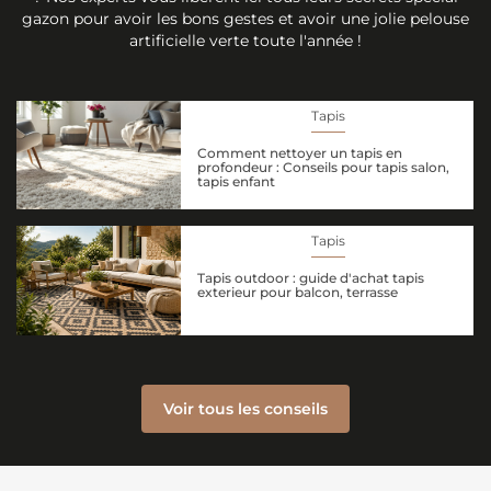
facilité d'entretien. Composé à 100% en polyester, il passe
gazon pour avoir les bons gestes et avoir une jolie pelouse
directement
en machine à laver
, vous garantissant un tapis toujours
artificielle verte toute l'année !
propre et hygiénique.
Tapis de cuisine 50x80 cm
- Parfait pour devant évier, lavabo ou
plan de travail.
Tapis
Comment nettoyer un tapis en
profondeur : Conseils pour tapis salon,
tapis enfant
Tapis
Tapis outdoor : guide d'achat tapis
exterieur pour balcon, terrasse
Voir tous les conseils