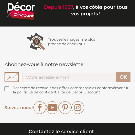
Depuis 1987
, à vos côtés pour tous
vos projets !
Trouvez le magasin le plus
proche de chez vous
Abonnez-vous à notre newsletter !
J'accepte de recevoir des offres commerciales conformément à
la politique de confidentialité de Décor Discount
Facebook
YouTube
Pinterest
Instagram
Suivez-nous !
Contactez le service client