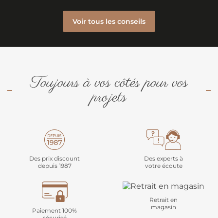
Voir tous les conseils
Toujours à vos côtés pour vos
projets
Des prix discount
Des experts à
depuis 1987
votre écoute
Retrait en
magasin
Paiement 100%
sécurisé