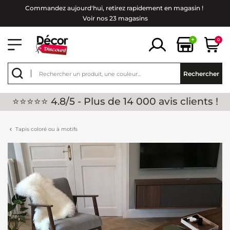
Commandez aujourd'hui, retirez rapidement en magasin !
Voir nos 23 magasins
+
0
Rechercher
⭐⭐⭐⭐⭐ 4.8/5 - Plus de 14 000 avis clients !
Tapis coloré ou à motifs