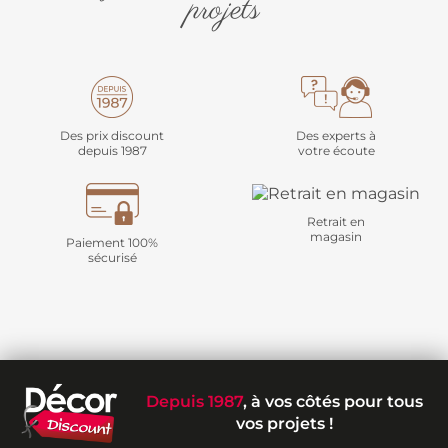
projets
Des prix discount
Des experts à
depuis 1987
votre écoute
Retrait en
magasin
Paiement 100%
sécurisé
Depuis 1987
, à vos côtés pour tous
vos projets !