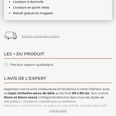
Livraison à domicile
Livraison en point relais
Retrait gratuit en magasin
Estimez vos frais de livraison.
LES + DU PRODUIT
Très bon rapport qualité/prix
L'AVIS DE L'EXPERT
Apportez une touche chaleureuse et tendance à votre intérieur avec
ce
t
apis imitation peau de bête
au format
60 x 90 cm
. Son coloris
blanc et blanc cassé
s’intègre facilement dans tous les styles de
décoration : moderne, scandinave ou bohème.
Idéal pour une chambre, un salon ou une entrée, ce tapis décoratif
offre un
excellent rapport qualité/prix
et permet de sublimer votre
Lire la suite
pièce sans compromis.