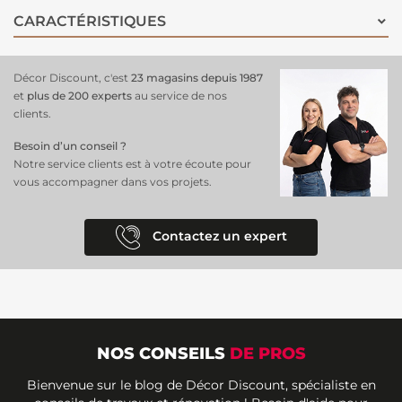
Caractéristiques :
CARACTÉRISTIQUES
Type : tapis imitation peau de bête
Dimensions : 60 x 90 cm
Couleurs : blanc / blanc cassé
Usage : décoration intérieure
Décor Discount, c'est
23 magasins depuis 1987
Avantage : très bon rapport qualité/prix
et
plus de 200 experts
au service de nos
Un choix parfait pour ajouter du style et de la douceur à votre
clients.
intérieur.
Besoin d’un conseil ?
Notre service clients est à votre écoute pour
vous accompagner dans vos projets.
Contactez un expert
NOS CONSEILS
DE PROS
Bienvenue sur le blog de Décor Discount, spécialiste en