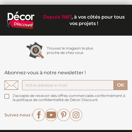
Depuis 1987
, à vos côtés pour tous
vos projets !
Trouvez le magasin le plus
proche de chez vous
Abonnez-vous à notre newsletter !
J'accepte de recevoir des offres commerciales conformément à
la politique de confidentialité de Décor Discount
Facebook
YouTube
Pinterest
Instagram
Suivez-nous !