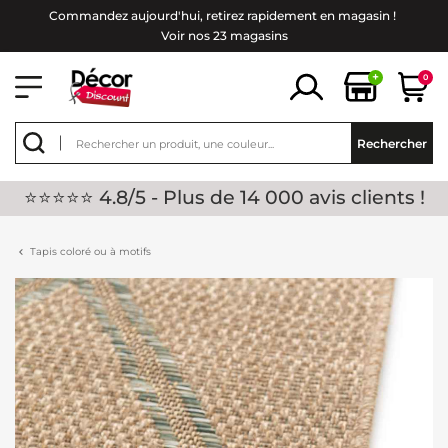
Commandez aujourd'hui, retirez rapidement en magasin !
Voir nos 23 magasins
+
0
Rechercher
⭐⭐⭐⭐⭐ 4.8/5 - Plus de 14 000 avis clients !
Tapis coloré ou à motifs