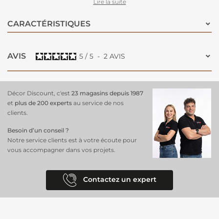
travaillé invitent au voyage et à la détente, tout en ajoutant une
Lire la suite
dimension chaleureuse à votre décoration. Pratique et facile
d'entretien, il est également résistant aux UV, ce qui le rend parfait
CARACTÉRISTIQUES
pour embellir aussi bien votre intérieur que votre terrasse
. Ce
tapis polyvalent est idéal pour ceux qui recherchent un style à la fois
raffiné et fonctionnel dans leur espace de vie.
AVIS
5
/
5
-
2
AVIS
Décor Discount, c'est
23 magasins depuis 1987
et
plus de 200 experts
au service de nos
clients.
Besoin d’un conseil ?
Notre service clients est à votre écoute pour
vous accompagner dans vos projets.
Contactez un expert