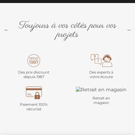
Toujours à vos côtés pour vos
projets
Des prix discount
Des experts à
depuis 1987
votre écoute
Retrait en
magasin
Paiement 100%
sécurisé