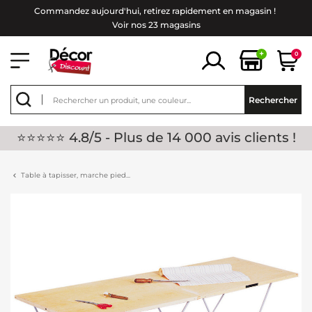
Commandez aujourd'hui, retirez rapidement en magasin !
Voir nos 23 magasins
+
0
Rechercher
⭐⭐⭐⭐⭐ 4.8/5 - Plus de 14 000 avis clients !
Table à tapisser, marche pied...