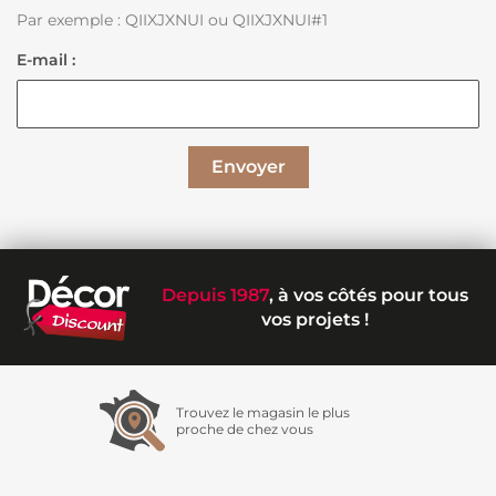
Par exemple : QIIXJXNUI ou QIIXJXNUI#1
E-mail :
Envoyer
Depuis 1987
, à vos côtés pour tous
vos projets !
Trouvez le magasin le plus
proche de chez vous