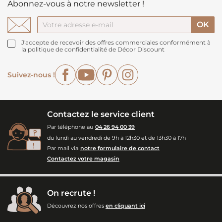
Abonnez-vous à notre newsletter !
J'accepte de recevoir des offres commerciales conformément à
la politique de confidentialité de Décor Discount
Facebook
YouTube
Pinterest
Instagram
Suivez-nous !
Contactez le service client
Par téléphone au
04 26 94 00 39
du lundi au vendredi de 9h à 12h30 et de 13h30 à 17h
Par mail via
notre formulaire de contact
Contactez votre magasin
On recrute !
Découvrez nos offres
en cliquant ici