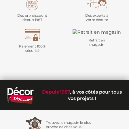
Des prix discount
Des experts à
depuis 1987
votre écoute
Retrait en
magasin
Paiement 100%
sécurisé
Depuis 1987
, à vos côtés pour tous
vos projets !
Trouvez le magasin le plus
proche de chez vous