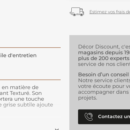
Estimez vos frais de
Décor Discount, c'e
magasins depuis 1
ile d'entretien
plus de 200 experts
service de nos client
Besoin d’un conseil
Notre service client
votre écoute pour v
 en matière de
accompagner dans 
sant Texturé. Son
projets.
rtera une touche
e grise subtile ajoute
rant parfaitement à
mensions, ce store vous
Contactez un
ique pour contrôler la
 à partir de 100%