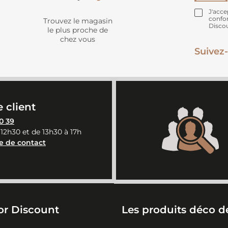
J'acce
confo
Trouvez le magasin
Disco
le plus proche de
chez vous
Suivez-
 client
0 39
 12h30 et de 13h30 à 17h
e de contact
or Discount
Les produits déco de