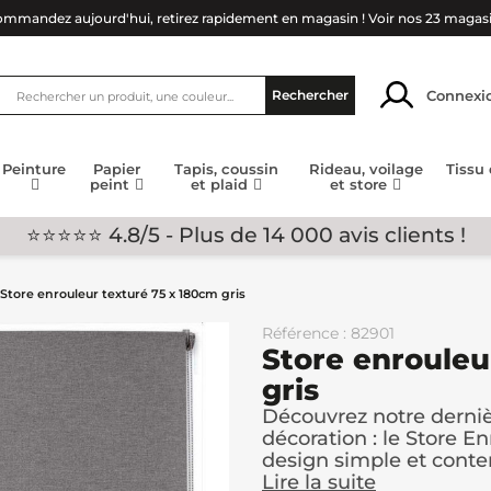
mmandez aujourd'hui, retirez rapidement en magasin !
Voir nos 23 magas
Connexi
Rechercher
Peinture
Papier
Tapis, coussin
Rideau, voilage
Tissu
peint
et plaid
et store
⭐⭐⭐⭐⭐ 4.8/5 - Plus de 14 000 avis clients !
Store enrouleur texturé 75 x 180cm gris
Référence : 82901
Store enrouleu
gris
Découvrez notre derni
décoration : le Store E
design simple et conte
Lire la suite