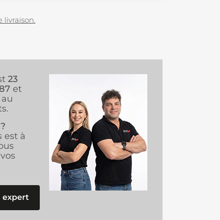
 livraison.
st
23
987
et
au
s.
 ?
s est à
ous
vos
 expert