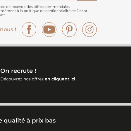
pte de recevoir des offres commerciales
rmément à
la politique de confidentialité de Décor
unt
Facebook
YouTube
Pinterest
Instagram
nous !
On recrute !
Découvrez nos offres
en cliquant ici
 qualité à prix bas