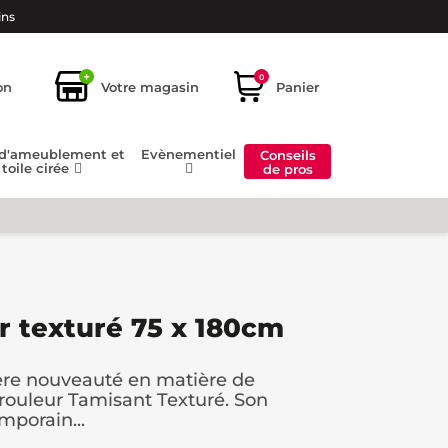
ins
+
0
on
Votre magasin
Panier
 d'ameublement et
Evènementiel
Conseils
toile cirée
de pros
r texturé 75 x 180cm
ère nouveauté en matière de
nrouleur Tamisant Texturé. Son
mporain...