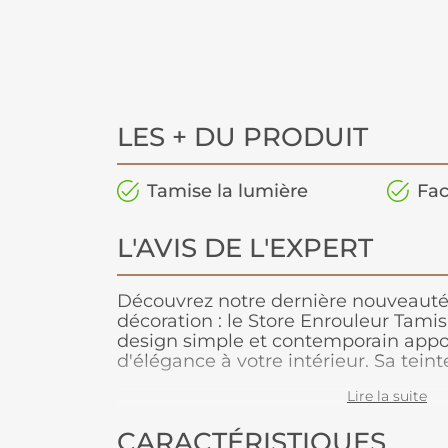
LES + DU PRODUIT
Tamise la lumière
Fac
L'AVIS DE L'EXPERT
Découvrez notre dernière nouveauté
décoration : le Store Enrouleur Tami
design simple et contemporain appo
d'élégance à votre intérieur. Sa teint
une dimension intemporelle, s'intég
Lire la suite
différent style de décor. Avec ses di
offre une solution pratique et esthét
CARACTÉRISTIQUES
luminosité de votre espace. Fabriqué