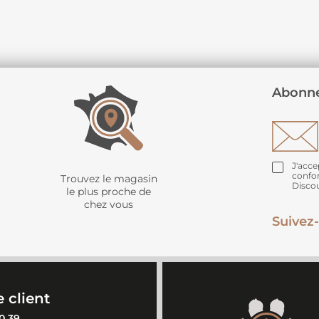
Abonne
J'acce
confo
Trouvez le magasin
Disco
le plus proche de
chez vous
Suivez-
 client
0 39