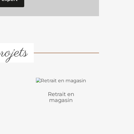
rojets
Retrait en
magasin