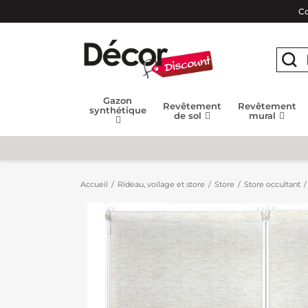
Co
Gazon
Revêtement
Revêtement
synthétique
de sol
mural
Accueil
Rideau, voilage et store
Store
Store occultant