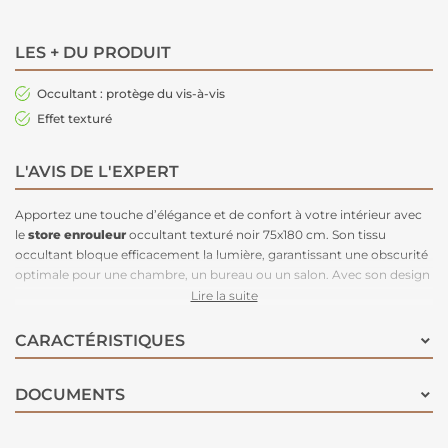
LES + DU PRODUIT
Occultant : protège du vis-à-vis
Effet texturé
L'AVIS DE L'EXPERT
Apportez une touche d’élégance et de confort à votre intérieur avec
le
store enrouleur
occultant texturé noir 75x180 cm. Son tissu
occultant bloque efficacement la lumière, garantissant une obscurité
optimale pour une chambre, un bureau ou un salon. Avec son design
texturé et son coloris noir sophistiqué, il s’intègre facilement à tous
Lire la suite
les styles de décoration. Facile à poser et à utiliser, ce store est la
solution idéale pour préserver votre intimité tout en ajoutant une
CARACTÉRISTIQUES
touche moderne à vos fenêtres.
DOCUMENTS