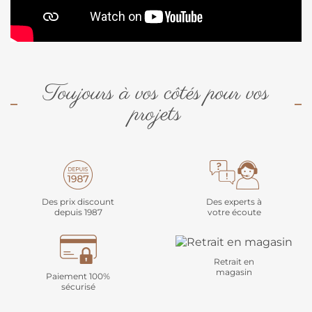
Toujours à vos côtés pour vos
projets
Des prix discount
Des experts à
depuis 1987
votre écoute
Retrait en
magasin
Paiement 100%
sécurisé