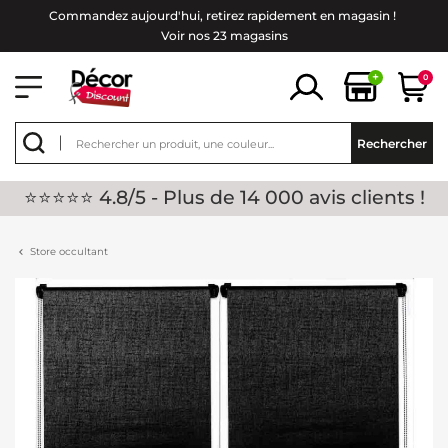
Commandez aujourd'hui, retirez rapidement en magasin !
Voir nos 23 magasins
+
0
Rechercher
⭐⭐⭐⭐⭐ 4.8/5 - Plus de 14 000 avis clients !
Store occultant