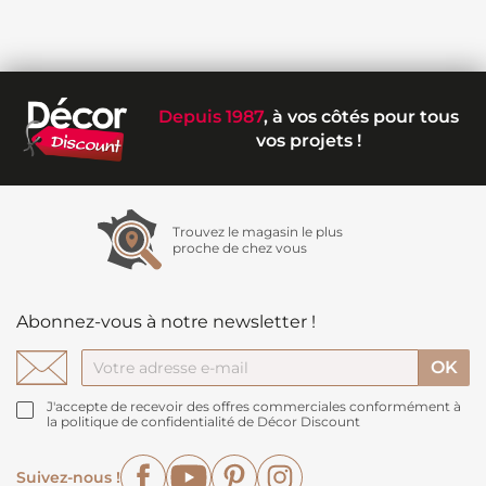
Depuis 1987
, à vos côtés pour tous
vos projets !
Trouvez le magasin le plus
proche de chez vous
Abonnez-vous à notre newsletter !
J'accepte de recevoir des offres commerciales conformément à
la politique de confidentialité de Décor Discount
Facebook
YouTube
Pinterest
Instagram
Suivez-nous !