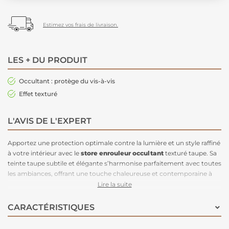
Estimez vos frais de livraison.
LES + DU PRODUIT
Occultant : protège du vis-à-vis
Effet texturé
L'AVIS DE L'EXPERT
Apportez une protection optimale contre la lumière et un style raffiné
à votre intérieur avec le
store enrouleur
occultant
texturé taupe. Sa
teinte taupe subtile et élégante s’harmonise parfaitement avec toutes
les ambiances, offrant une touche chaleureuse et contemporaine à
vos espaces. Conçu pour
bloquer efficacement la lumière
, il
Lire la suite
garantit une intimité totale, idéal pour les chambres, salons ou
bureaux.
CARACTÉRISTIQUES
Avec des dimensions de 60x180 cm, ce
store enrouleur
est idéal pour
les fenêtres de taille moyenne à grande, vous permettant de moduler