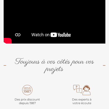
Toujours à vos côtés pour vos
projets
Des prix discount
Des experts à
depuis 1987
votre écoute