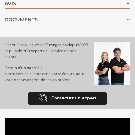
AVIS
l'intensité de la lumière selon vos besoins. Grâce à son tissu texturé, il
assure une occultation parfaite tout en restant facile à installer. Ce
store taupe
ajoutera une finishing élégante et pratique à votre
DOCUMENTS
décoration intérieure.
Décor Discount, c'est
23 magasins depuis 1987
et
plus de 200 experts
au service de nos
clients.
Besoin d’un conseil ?
Notre service clients est à votre écoute pour
vous accompagner dans vos projets.
Contactez un expert