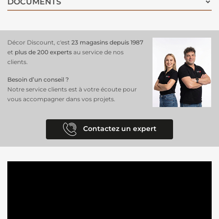
DOCUMENTS
Décor Discount, c'est
23 magasins depuis 1987
et
plus de 200 experts
au service de nos
clients.
Besoin d’un conseil ?
Notre service clients est à votre écoute pour
vous accompagner dans vos projets.
Contactez un expert