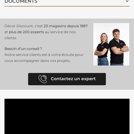
DOCUMENTS
Décor Discount, c'est
23 magasins depuis 1987
et
plus de 200 experts
au service de nos
clients.
Besoin d’un conseil ?
Notre service clients est à votre écoute pour
vous accompagner dans vos projets.
Contactez un expert