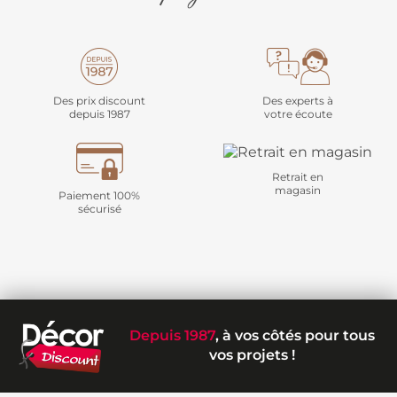
Des prix discount
Des experts à
depuis 1987
votre écoute
Retrait en
magasin
Paiement 100%
sécurisé
Depuis 1987
, à vos côtés pour tous
vos projets !