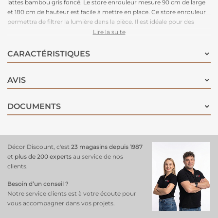
lattes bambou gris foncé. Le store enrouleur mesure 90 cm de large
et 180 cm de hauteur est facile à mettre en place. Ce store enrouleur
permettra de filtrer la lumière dans la pièce. Il est idéale pour des
intérieurs ou des extérieurs abrités. Ne pas laisser dans une pièce
Lire la suite
humide ou au contact direct de la pluie !
CARACTÉRISTIQUES
AVIS
DOCUMENTS
Décor Discount, c'est
23 magasins depuis 1987
et
plus de 200 experts
au service de nos
clients.
Besoin d’un conseil ?
Notre service clients est à votre écoute pour
vous accompagner dans vos projets.