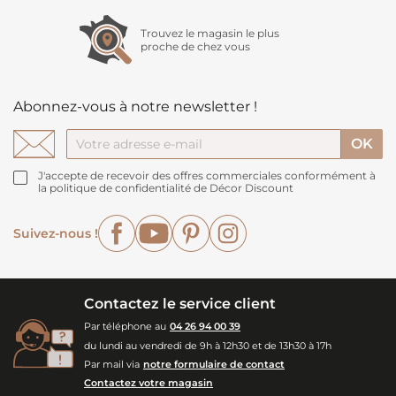
Trouvez le magasin le plus
proche de chez vous
Abonnez-vous à notre newsletter !
J'accepte de recevoir des offres commerciales conformément à
la politique de confidentialité de Décor Discount
Facebook
YouTube
Pinterest
Instagram
Suivez-nous !
Contactez le service client
Par téléphone au
04 26 94 00 39
du lundi au vendredi de 9h à 12h30 et de 13h30 à 17h
Par mail via
notre formulaire de contact
Contactez votre magasin