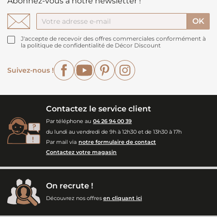
Abonnez-vous à notre newsletter !
J'accepte de recevoir des offres commerciales conformément à
la politique de confidentialité de Décor Discount
Facebook
YouTube
Pinterest
Instagram
Suivez-nous !
Contactez le service client
Par téléphone au
04 26 94 00 39
du lundi au vendredi de 9h à 12h30 et de 13h30 à 17h
Par mail via
notre formulaire de contact
Contactez votre magasin
On recrute !
Découvrez nos offres
en cliquant ici