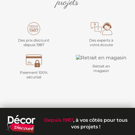
projets
Des prix discount
Des experts à
depuis 1987
votre écoute
Retrait en
magasin
Paiement 100%
sécurisé
Depuis 1987
, à vos côtés pour tous
vos projets !